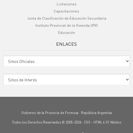
Licitaciones
Capacitaciones
Junta de Clasificación de Educación Secundaria
Instituto Provincial de la Vivienda (IPV)
Educación
ENLACES
Sitio Oficiales
Sitio de Interes
Gobierno de la Provincia de Formosa · República Argentina
Todos los Derechos Reservados © 2005-2026 ·
CSS
-
HTML 4.01
Válidos