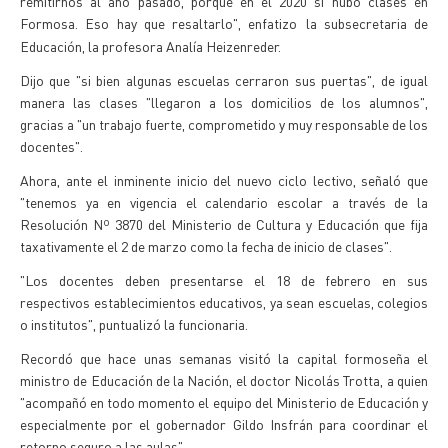
remitirnos al año pasado, porque en el 2020 sí hubo clases en
Formosa. Eso hay que resaltarlo", enfatizo
la subsecretaria de
Educación, la profesora Analía Heizenreder.
Dijo que "si bien algunas escuelas cerraron sus puertas", de igual
manera las clases "llegaron a los domicilios de los alumnos",
gracias a "un trabajo fuerte, comprometido y muy responsable de los
docentes".
Ahora, ante el inminente inicio del nuevo ciclo lectivo, señaló que
"tenemos ya en vigencia el calendario escolar a través de la
Resolución Nº 3870 del Ministerio de Cultura y Educación que fija
taxativamente el 2 de marzo como la fecha de inicio de clases".
"Los docentes deben presentarse el 18 de febrero en sus
respectivos establecimientos educativos, ya sean escuelas, colegios
o institutos", puntualizó la funcionaria.
Recordó que hace unas semanas visitó la capital formoseña el
ministro de Educación de la Nación, el doctor Nicolás Trotta, a quien
"acompañó en todo momento el equipo del Ministerio de Educación y
especialmente por el gobernador Gildo Insfrán para coordinar el
retorno seguro a las aulas"