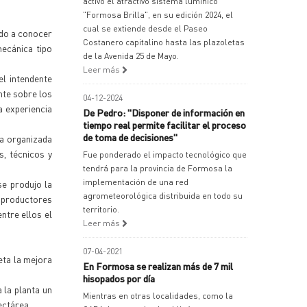
activó el atractivo sistema lumínico
"Formosa Brilla", en su edición 2024, el
cual se extiende desde el Paseo
ndo a conocer
Costanero capitalino hasta las plazoletas
mecánica tipo
de la Avenida 25 de Mayo.
Leer más
el intendente
nte sobre los
04-12-2024
a experiencia
De Pedro: "Disponer de información en
tiempo real permite facilitar el proceso
de toma de decisiones"
da organizada
s, técnicos y
Fue ponderado el impacto tecnológico que
tendrá para la provincia de Formosa la
implementación de una red
se produjo la
agrometeorológica distribuida en todo su
 productores
territorio.
ntre ellos el
Leer más
07-04-2021
eta la mejora
En Formosa se realizan más de 7 mil
hisopados por día
 la planta un
Mientras en otras localidades, como la
ectárea.