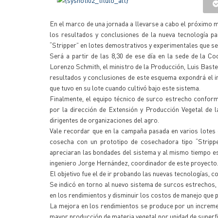
En el marco de una jornada a llevarse a cabo el próximo m
los resultados y conclusiones de la nueva tecnología pa
“Stripper” en lotes demostrativos y experimentales que se
Será a partir de las 8,30 de ese día en la sede de la Co
Lorenzo Schmith, el ministro de la Producción, Luis Bast
resultados y conclusiones de este esquema expondrá el i
que tuvo en su lote cuando cultivó bajo este sistema.
Finalmente, el equipo técnico de surco estrecho conforma
por la dirección de Extensión y Producción Vegetal de l
dirigentes de organizaciones del agro.
Vale recordar que en la campaña pasada en varios lotes
cosecha con un prototipo de cosechadora tipo “Strippe
apreciaran las bondades del sistema y al mismo tiempo esc
ingeniero Jorge Hernández, coordinador de este proyecto
El objetivo fue el de ir probando las nuevas tecnologías, c
Se indicó en torno al nuevo sistema de surcos estrechos,
en los rendimientos y disminuir los costos de manejo que 
La mejora en los rendimientos se produce por un incremen
mayor producción de materia vegetal por unidad de superfi