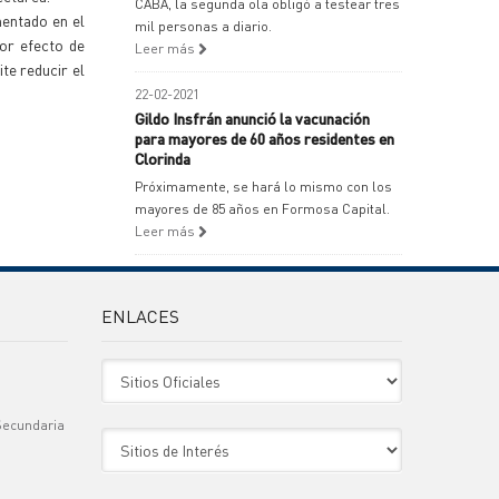
CABA, la segunda ola obligó a testear tres
mentado en el
mil personas a diario.
por efecto de
Leer más
te reducir el
22-02-2021
Gildo Insfrán anunció la vacunación
para mayores de 60 años residentes en
Clorinda
Próximamente, se hará lo mismo con los
mayores de 85 años en Formosa Capital.
Leer más
ENLACES
Sitio Oficiales
Secundaria
Sitio de Interes
)