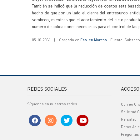
También se indicó que la reducción de costos esta basa
hecho de que por un lado el cierre del entresurco anti
sombreo; mientras que el acortamiento del ciclo product
número de aplicaciones necesarias para el control de las 
05-10-2006
|
Cargada en
Fsa. en Marcha
- Fuente: Subsecr
REDES SOCIALES
ACCESO
Síguenos en nuestras redes
Correo Ofi
Solicitud C
Refsatel
Datos Abie
Preguntas