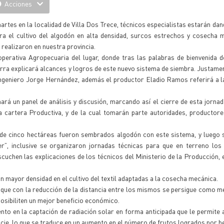
Acciones
artes en la localidad de Villa Dos Trece, técnicos especialistas estarán da
ra el cultivo del algodón en alta densidad, surcos estrechos y cosecha 
 realizaron en nuestra provincia.
operativa Agropecuaria del lugar, donde tras las palabras de bienvenida d
erra explicará alcances y logros de este nuevo sistema de siembra. Justame
ngeniero Jorge Hernández, además el productor Eladio Ramos referirá a l
rá un panel de análisis y discusión, marcando así el cierre de esta jorna
a cartera Productiva, y de la cual tomarán parte autoridades, productore
 de cinco hectáreas fueron sembrados algodón con este sistema, y luego 
r”, inclusive se organizaron jornadas técnicas para que en terreno los
uchen las explicaciones de los técnicos del Ministerio de la Producción, e
.
on mayor densidad en el cultivo del textil adaptadas a la cosecha mecánica.
 que con la reducción de la distancia entre los mismos se persigue como m
posibiliten un mejor beneficio económico.
to en la captación de radiación solar en forma anticipada que le permite a
cie, lo que se traduce en un aumento en el número de frutos logrados por h