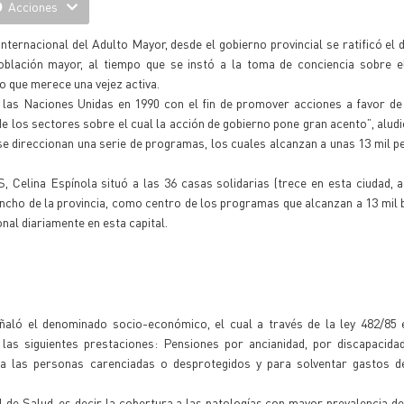
Acciones
ternacional del Adulto Mayor, desde el gobierno provincial se ratificó el 
población mayor, al tiempo que se instó a la toma de conciencia sobre e
o que merece una vejez activa.
r las Naciones Unidas en 1990 con el fin de promover acciones a favor de
e los sectores sobre el cual la acción de gobierno pone gran acento”, alud
se direccionan una serie de programas, los cuales alcanzan a unas 13 mil p
PS, Celina Espínola situó a las 36 casas solidarias (trece en esta ciudad,
cho de la provincia, como centro de los programas que alcanzan a 13 mil b
nal diariamente en esta capital.
aló el denominado socio-económico, el cual a través de la ley 482/85 e
las siguientes prestaciones: Pensiones por ancianidad, por discapacida
ra las personas carenciadas o desprotegidos y para solventar gastos 
 de Salud, es decir la cobertura a las patologías con mayor prevalencia de