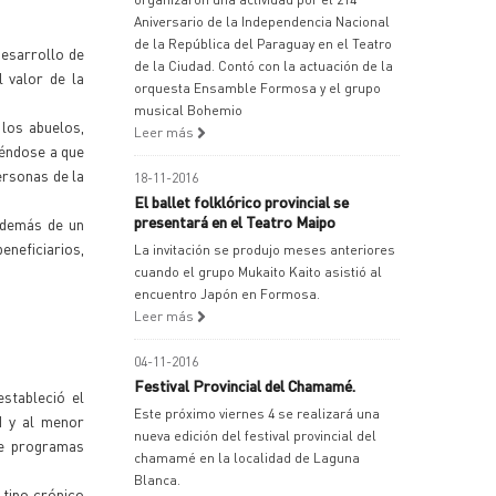
Aniversario de la Independencia Nacional
de la República del Paraguay en el Teatro
desarrollo de
de la Ciudad. Contó con la actuación de la
l valor de la
orquesta Ensamble Formosa y el grupo
musical Bohemio
 los abuelos,
Leer más
iéndose a que
ersonas de la
18-11-2016
El ballet folklórico provincial se
presentará en el Teatro Maipo
 además de un
eneficiarios,
La invitación se produjo meses anteriores
cuando el grupo Mukaito Kaito asistió al
encuentro Japón en Formosa.
Leer más
04-11-2016
Festival Provincial del Chamamé.
stableció el
Este próximo viernes 4 se realizará una
d y al menor
nueva edición del festival provincial del
de programas
chamamé en la localidad de Laguna
Blanca.
 tipo crónico