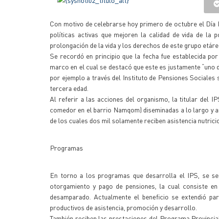
Con motivo de celebrarse hoy primero de octubre el Día In
políticas activas que mejoren la calidad de vida de la 
prolongación de la vida y los derechos de este grupo etáre
Se recordó en principio que la fecha fue establecida po
marco en el cual se destacó que este es justamente “uno d
por ejemplo a través del Instituto de Pensiones Sociales 
tercera edad.
Al referir a las acciones del organismo, la titular del I
comedor en el barrio Namqom) diseminadas a lo largo y an
de los cuales dos mil solamente reciben asistencia nutricio
Programas
En torno a los programas que desarrolla el IPS, se señ
otorgamiento y pago de pensiones, la cual consiste en 
desamparado. Actualmente el beneficio se extendió pa
productivos de asistencia, promoción y desarrollo.
También reciben las prestaciones del Programa Provincial