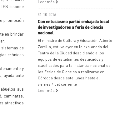
Leer más
l IPS dispone
31-10-2016
 de promoción
Con entusiasmo partió embajada local
de investigadores a feria de ciencia
nacional.
te en brindar
ar.
El ministro de Cultura y Educación, Alberto
Zorrilla, estuvo ayer en la explanada del
 sistemas de
Teatro de la Ciudad despidiendo a los
gías crónicas
equipos de estudiantes destacados y
clasificados para la instancia nacional de
 plenamente y
las Ferias de Ciencias a realizarse en
io, ayuda ante
Córdoba desde este lunes hasta el
viernes 4 del corriente
 abuelos sus
Leer más
d, caminatas,
os atractivos