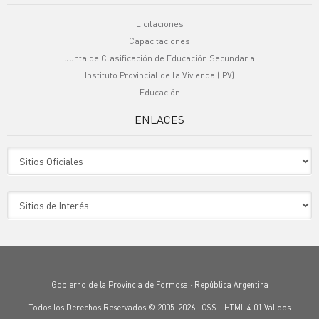
Licitaciones
Capacitaciones
Junta de Clasificación de Educación Secundaria
Instituto Provincial de la Vivienda (IPV)
Educación
ENLACES
Sitio Oficiales
Sitio de Interes
Gobierno de la Provincia de Formosa · República Argentina
Todos los Derechos Reservados © 2005-2026 ·
CSS
-
HTML 4.01
Válidos