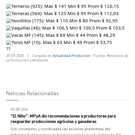
Terneros (925): Max $ 141 Min $ 95 Prom $ 120,15
Terneras (564): Max $ 125 Min $ 95 Prom $ 112,03
Novillitos (175): Max $ 110 Min $ 80 Prom $ 92,95
Vaquillas (48): Max $ 106,5 Min $ 100,5 Prom $ 103,5
Vacas MF (145): Max $ 69 Min $ 44 Prom $ 48,29
Toros MF (10): Max $ 63 Min $ 49 Prom $ 53,75
20-07-2020
|
Cargada en
Actualidad Producción
- Fuente: Ministerio de
la Producción y Ambiente
Noticias Relacionadas
05-08-2026
"El Niño": MPyA dio recomendaciones a productores para
resguardar producciones agrícolas y ganaderas
Son constantes y coordinadas las acciones preventivas del
Gobierno de la provincia de Formosa ante la eventual llegada del