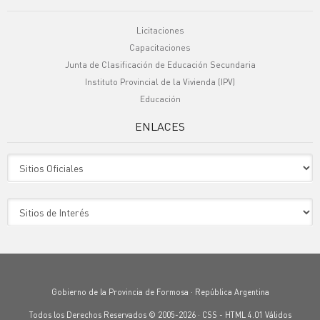
Licitaciones
Capacitaciones
Junta de Clasificación de Educación Secundaria
Instituto Provincial de la Vivienda (IPV)
Educación
ENLACES
Sitio Oficiales
Sitio de Interes
Gobierno de la Provincia de Formosa · República Argentina
Todos los Derechos Reservados © 2005-2026 ·
CSS
-
HTML 4.01
Válidos