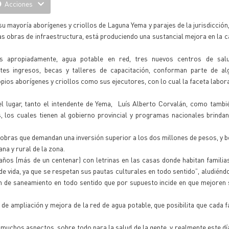
Acciones
su mayoría aborígenes y criollos de Laguna Yema y parajes de la jurisdicción,
 obras de infraestructura, está produciendo una sustancial mejora en la ca
 apropiadamente, agua potable en red, tres nuevos centros de salud
tes ingresos, becas y talleres de capacitación, conforman parte de al
ropios aborígenes y criollos como sus ejecutores, con lo cual la faceta labor
el lugar, tanto el intendente de Yema, Luís Alberto Corvalán, como tambi
, los cuales tienen al gobierno provincial y programas nacionales brinda
n obras que demandan una inversión superior a los dos millones de pesos, y b
na y rural de la zona.
baños (más de un centenar) con letrinas en las casas donde habitan familia
e vida, ya que se respetan sus pautas culturales en todo sentido”, aludiénd
 de saneamiento en todo sentido que por supuesto incide en que mejoren 
 de ampliación y mejora de la red de agua potable, que posibilita que cada f
uchos aspectos, sobre todo para la salud de la gente, y realmente este día