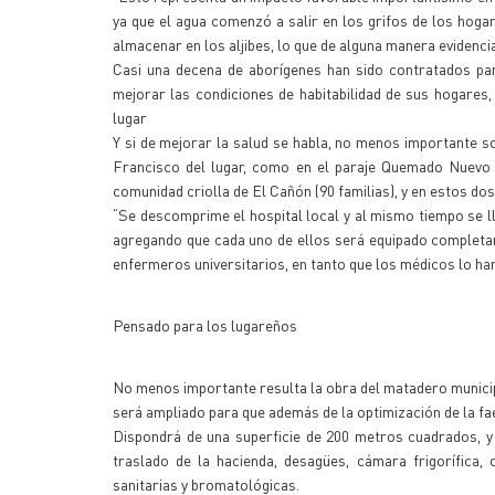
ya que el agua comenzó a salir en los grifos de los hogar
almacenar en los aljibes, lo que de alguna manera evidencia
Casi una decena de aborígenes han sido contratados par
mejorar las condiciones de habitabilidad de sus hogares, 
lugar
Y si de mejorar la salud se habla, no menos importante s
Francisco del lugar, como en el paraje Quemado Nuevo 
comunidad criolla de El Cañón (90 familias), y en estos do
“Se descomprime el hospital local y al mismo tiempo se ll
agregando que cada uno de ellos será equipado completam
enfermeros universitarios, en tanto que los médicos lo ha
Pensado para los lugareños
No menos importante resulta la obra del matadero municipa
será ampliado para que además de la optimización de la f
Dispondrá de una superficie de 200 metros cuadrados, y
traslado de la hacienda, desagües, cámara frigorífica,
sanitarias y bromatológicas.