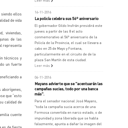
Leer más
16-11-2016
 siendo ellos
La policía celebra sus 56º aniversario
lidad de vida
El gobernador Gildo Insfrán presidirá este
jueves a partir de las 8 el acto
, viviendas,
conmemorativo al 56º aniversario de la
gunas de las
Policía de la Provincia, el cual se llevara a
al representa
cabo en 25 de Mayo y Fontana,
particularmente en el circuito de de la
én técnicos y
plaza San Martín de esta ciudad.
ndo un fuerte
Leer más
eneficiando a
04-11-2016
Mayans advierte que se "acentuarán las
campañas sucias, todo por una banca
s aborígenes,
más".
ose que “esto
Para el senador nacional José Mayans,
su calidad de
"toda la campaña sucia acerca de una
Formosa convertida en narco estado, o de
amilia cuente
impunidad y zona liberada que se habla
falazmente, apunta a dañar la imagen del
 es de fiesta