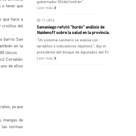
gobernador (Gildo) Insfrán".
s o tener que
Leer más
lo que hace a
03-11-2016
 criollos del
Samaniego refutó "burdo" análisis de
Naidenoff sobre la salud en la provincia.
so barrio San
"Un sistema sanitario se evalúa con
ambién en la
variables e indicadores objetivos", dijo el
200 chicos.
presidente del bloque de diputados del PJ.
Leer más
icó Corvalán,
 uno de ellos
iales, ya que
s, mangas de
r las normas