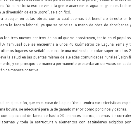
es. Ya es historia eso de ver a la gente acarrear el agua en grandes tacho
 la dimensión de este logro”, se significó.
a trabajar en estas obras, con lo cual además del beneficio directo en 
está la faceta laboral, ya que se prioriza la mano de obra de aborígenes y
on los tres nuevos centros de salud que se construyen, tanto en el populo
(87 familias) que se encuentra a unos 40 kilómetros de Laguna Yema y t
s últimos lugares se señaló que existe una matrícula escolar superior a los 
eva la salud en las puertas misma de alejadas comunidades rurales”, signif
ente, y en principio de manera permanente presentarán servicios en cada
rán de manera rotativa.
l en ejecución, que en el caso de Laguna Yema tendrá características espec
aena bovina, se adecuará para la de ganado menor como porcinos y cabras.
 con capacidad de faena de hasta 30 animales diarios, además de corrale
 cisternas y toda la estructura y elementos con estándares exigidos po