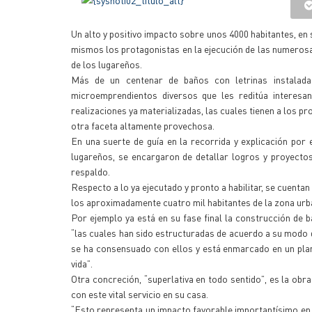
Un alto y positivo impacto sobre unos 4000 habitantes, en 
mismos los protagonistas en la ejecución de las numerosas
de los lugareños.
Más de un centenar de baños con letrinas instaladas
microemprendientos diversos que les reditúa interesan
realizaciones ya materializadas, las cuales tienen a los p
otra faceta altamente provechosa.
En una suerte de guía en la recorrida y explicación por 
lugareños, se encargaron de detallar logros y proyectos
respaldo.
Respecto a lo ya ejecutado y pronto a habilitar, se cuenta
los aproximadamente cuatro mil habitantes de la zona urba
Por ejemplo ya está en su fase final la construcción de 
“las cuales han sido estructuradas de acuerdo a su modo d
se ha consensuado con ellos y está enmarcado en un plan
vida”.
Otra concreción, “superlativa en todo sentido”, es la obra
con este vital servicio en su casa.
“Esto representa un impacto favorable importantísimo en m