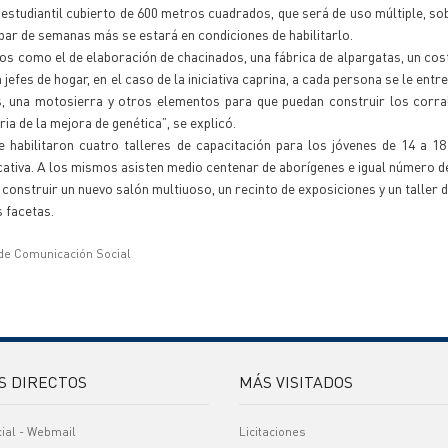
 estudiantil cubierto de 600 metros cuadrados, que será de uso múltiple, sob
 par de semanas más se estará en condiciones de habilitarlo.
 como el de elaboración de chacinados, una fábrica de alpargatas, un cos
 jefes de hogar, en el caso de la iniciativa caprina, a cada persona se le entre
, una motosierra y otros elementos para que puedan construir los corral
ia de la mejora de genética”, se explicó.
e habilitaron cuatro talleres de capacitación para los jóvenes de 14 a 1
ativa. A los mismos asisten medio centenar de aborígenes e igual número de
construir un nuevo salón multiuoso, un recinto de exposiciones y un taller d
s facetas.
 de Comunicación Social
S DIRECTOS
MÁS VISITADOS
cial - Webmail
Licitaciones