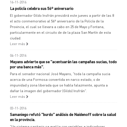
16-11-2016
La policía celebra sus 56º aniversario
El gobernador Gildo Insfrán presidirá este jueves a partir de las 8
el acto conmemorativo al 56º aniversario de la Policía de la
Provincia, el cual se llevara a cabo en 25 de Mayo y Fontana,
particularmente en el circuito de de la plaza San Martín de esta
ciudad.
Leer más
04-11-2016
Mayans advierte que se "acentuarán las campañas sucias, todo
por una banca más".
Para el senador nacional José Mayans, "toda la campaña sucia
acerca de una Formosa convertida en narco estado, o de
impunidad y zona liberada que se habla falazmente, apunta a
dañar la imagen del gobernador (Gildo) Insfrán".
Leer más
03-11-2016
Samaniego refutó "burdo" análisis de Naidenoff sobre la salud
en la provincia.
"Un sistema sanitario se evalúa con variables e indicadores