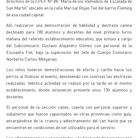
directivos de la EPEP Nº 88 "María de los Remedios de Escalada de
San Martín" ubicado en la calle Marcial Rojas 746 del barrio Fleming
de esa ciudad capital.
Allí realizaron una demostración de habilidad y destreza canina
destinado para 180 alumnos y docentes del nivel primario turno
mañana del referido establecimiento educativo, que estuvo a cargo
del Subcomisario Gustavo Alejandro Gómez con personal de la
Escuadra Fiel, bajo la supervisión del Jefe de Cuerpo Comisario
Norberto Carlos Melgarejo.
Los niños tuvieron demostraciones de afecto y cariño hacia los
perros al finalizar el evento, devolviendo con sonrisas las destrezas
realizadas. Idéntica actividad se realizó por la tarde en el mismo
establecimiento, donde estuvieron presente unos 130 alumnos y
docentes.
El personal de la sección canes, cuenta con personal superior y
subalterno que fueron capacitados en otras provincias como guía,
encargándose de la crianza y adiestramiento del can hasta que se
encuentren en condiciones de ser utilizados para el servicio.
Los adiestramientos son orientados a la búsqueda de personas por