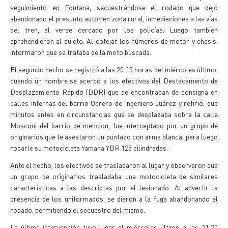
seguimiento en Fontana, secuestrándose el rodado que dejó
abandonado el presunto autor en zona rural, inmediaciones a las vías
del tren, al verse cercado por los policías. Luego también
aprehendieron al sujeto. Al cotejar los números de motor y chasis,
informaron que se trataba de la moto buscada.
El segundo hecho se registró a las 20:15 horas del miércoles último,
cuando un hombre se acercó a los efectivos del Destacamento de
Desplazamiento Rápido (DDR) que se encontraban de consigna en
calles internas del barrio Obrero de Ingeniero Juárez y refirió, que
minutos antes en circunstancias que se desplazaba sobre la calle
Mosconi del barrio de mención, fue interceptado por un grupo de
originarios que le asestaron un puntazo con arma blanca, para luego
robarle su motocicleta Yamaha YBR 125 cilindradas.
Ante el hecho, los efectivos se trasladaron al lugar y observaron que
un grupo de originarios trasladaba una motocicleta de similares
características a las descriptas por el lesionado. Al advertir la
presencia de los uniformados, se dieron a la fuga abandonando el
rodado, permitiendo el secuestro del mismo.
La última intervención tuvo lugar el miércoles último a las 21:30