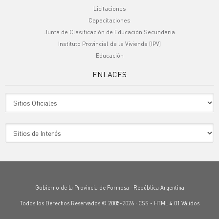
Licitaciones
Capacitaciones
Junta de Clasificación de Educación Secundaria
Instituto Provincial de la Vivienda (IPV)
Educación
ENLACES
Sitio Oficiales
Sitio de Interes
Gobierno de la Provincia de Formosa · República Argentina
Todos los Derechos Reservados © 2005-2026 ·
CSS
-
HTML 4.01
Válidos