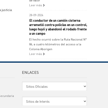
de valor
Leer más
 justicia.
28-09-2024
El conductor de un camión cisterna
arremetió contra policías en un control,
luego huyó y abandonó el rodado frente
a un campo
El hecho ocurrió sobre la Ruta Nacional N°
86, a cuatro kilómetros del acceso a la
Colonia Aborigen
Leer más
ENLACES
Sitio Oficiales
Secundaria
Sitio de Interes
)