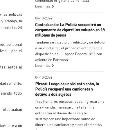
comunidad originaria La Pantalla
Leer más
las políticas
06-10-2024
 y Trabajo, la
Contrabando: La Policía secuestró un
durante las 24
cargamento de cigarrillos valuado en 18
millones de pesos
También se incautó un vehículo y se detuvo
ando personal
a su conductor; el procedimiento quedó a
tivas por el
disposición del Juzgado Federal N° 1 con
asiento en Formosa
Leer más
tas; estos al
04-10-2024
dad reinante.
Pirané: Luego de un violento robo, la
Policía recuperó una camioneta y
, siendo todo
detuvo a dos sujetos
Tres hombres encapuchados ingresaron a
una vivienda, maniataron a la familia,
é efectuaban
golpearon al dueño de casa y le
sustrajeron una importante suma de
dinero, una camioneta y otros elementos
idamente a un