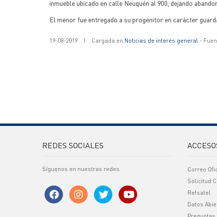
inmueble ubicado en calle Neuquén al 900, dejando abando
El menor fue entregado a su progenitor en carácter guarda
19-08-2019
|
Cargada en
Noticias de interés general
- Fuent
REDES SOCIALES
ACCESO
Síguenos en nuestras redes
Correo Ofi
Solicitud C
Refsatel
Datos Abie
Preguntas