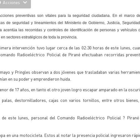
Acciones
cciones preventivas son vitales para la seguridad ciudadana. En el marco de 
cas de seguridad y lineamientos del Ministerio de Gobierno, Justicia, Seguridad
ía acentúa las recorridas y controles de identificación de personas y vehículos 
 en sectores estratégicos de toda la provincia.
imera intervención tuvo lugar cerca de las 02:30 horas de este lunes, cu
Comando Radioeléctrico Policial de Pirané efectuaban recorridas preven
mayo y Pringles observan a dos jóvenes que trasladaban varias herramien
enían en su poder y emprendieron huida.
nor de 17 años, en tanto el otro joven logro escapar amparado en la oscuri
ó palas, destornilladores, cajas con varios tornillos, entre otros bienes
s de este lunes, personal del Comando Radioeléctrico Policial ? Piran
pa en una motocicleta. Estos al notar la presencia policial ingresaron ráp