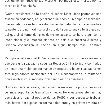
escrutinio definitivo de las PASO en Formosa este martes por la
tarde en la Escuela 66.
"Como presidente de la nación el señor Macri debe promover una
transición ordenada, no generando un caos o un golpe de mercado,
que en definitiva es lo que están haciendo tratando de meter miedo a
la gente. Esto no modificara el voto de la gente que ya le dijo que no,
así que si el lomo del presidente no aguanta lo hará algún lomo
institucional, y el modelo distinto de país que encarna Alberto y
Cristina conducirán la nación en algún tiempo más", sostuvo
optimista.
Dijo que en el seno del PJ "estamos satisfechos porque avizoramos
que será una realidad la segunda Reparación Histórica y, confiados
en tener una mejor performance en octubre y hacer realidad tener
tres legisladores nacionales del FdT. Redoblaremos la militancia
con ese objetivo, el modelo formoseño así nos demanda".
"Esto es tierra arrasada, pero aguantaremos estos pocos meses, ya
venimos soportando tres años y medio. Pero estamos alertas, hay
que cuidar el capital político de las PASO y, por supuesto trabajar
más fuerte para ganar en forma aplastante y en primera vuelta en