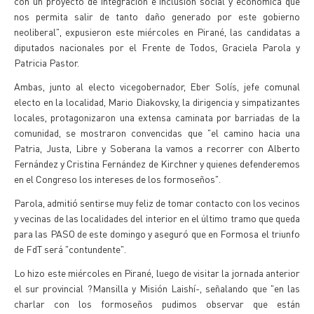
con un proyecto de integración e inclusión social y económica que
nos permita salir de tanto daño generado por este gobierno
neoliberal", expusieron este miércoles en Pirané, las candidatas a
diputados nacionales por el Frente de Todos, Graciela Parola y
Patricia Pastor.
Ambas, junto al electo vicegobernador, Eber Solís, jefe comunal
electo en la localidad, Mario Diakovsky, la dirigencia y simpatizantes
locales, protagonizaron una extensa caminata por barriadas de la
comunidad, se mostraron convencidas que "el camino hacia una
Patria, Justa, Libre y Soberana la vamos a recorrer con Alberto
Fernández y Cristina Fernández de Kirchner y quienes defenderemos
en el Congreso los intereses de los formoseños".
Parola, admitió sentirse muy feliz de tomar contacto con los vecinos
y vecinas de las localidades del interior en el último tramo que queda
para las PASO de este domingo y aseguró que en Formosa el triunfo
de FdT será "contundente".
Lo hizo este miércoles en Pirané, luego de visitar la jornada anterior
el sur provincial ?Mansilla y Misión Laishí-, señalando que "en las
charlar con los formoseños pudimos observar que están