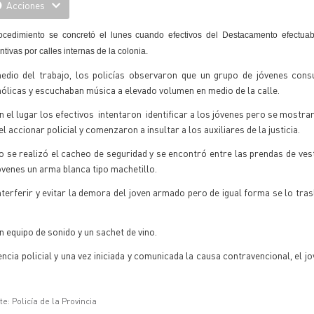
Acciones
ocedimiento se concretó el lunes cuando efectivos del Destacamento efectuab
ntivas por calles internas de la colonia.
edio del trabajo, los policías observaron que un grupo de jóvenes cons
ólicas y escuchaban música a elevado volumen en medio de la calle.
en el lugar los efectivos intentaron identificar a los jóvenes pero se mostr
el accionar policial y comenzaron a insultar a los auxiliares de la justicia.
 se realizó el cacheo de seguridad y se encontró entre las prendas de ves
óvenes un arma blanca tipo machetillo.
erferir y evitar la demora del joven armado pero de igual forma se lo tras
n equipo de sonido y un sachet de vino.
cia policial y una vez iniciada y comunicada la causa contravencional, el j
e: Policía de la Provincia