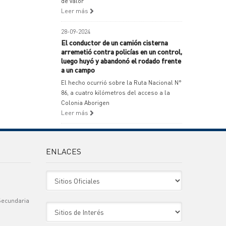
de valor
Leer más
28-09-2024
El conductor de un camión cisterna
arremetió contra policías en un control,
luego huyó y abandonó el rodado frente
a un campo
El hecho ocurrió sobre la Ruta Nacional N°
86, a cuatro kilómetros del acceso a la
Colonia Aborigen
Leer más
ENLACES
Sitio Oficiales
Secundaria
Sitio de Interes
)