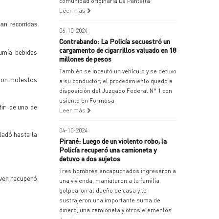
comunidad originaria La Pantalla
Leer más
an recorridas
06-10-2024
Contrabando: La Policía secuestró un
cargamento de cigarrillos valuado en 18
umía bebidas
millones de pesos
También se incautó un vehículo y se detuvo
aron molestos
a su conductor; el procedimiento quedó a
disposición del Juzgado Federal N° 1 con
asiento en Formosa
tir de uno de
Leer más
04-10-2024
ladó hasta la
Pirané: Luego de un violento robo, la
Policía recuperó una camioneta y
detuvo a dos sujetos
Tres hombres encapuchados ingresaron a
oven recuperó
una vivienda, maniataron a la familia,
golpearon al dueño de casa y le
sustrajeron una importante suma de
dinero, una camioneta y otros elementos