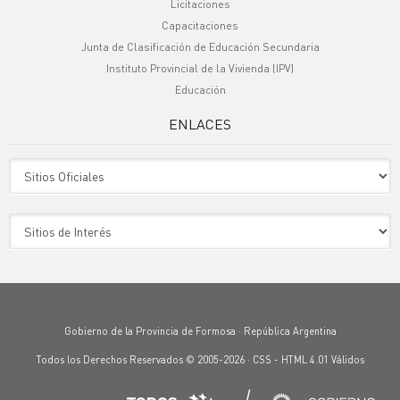
Licitaciones
Capacitaciones
Junta de Clasificación de Educación Secundaria
Instituto Provincial de la Vivienda (IPV)
Educación
ENLACES
Sitio Oficiales
Sitio de Interes
Gobierno de la Provincia de Formosa · República Argentina
Todos los Derechos Reservados © 2005-2026 ·
CSS
-
HTML 4.01
Válidos