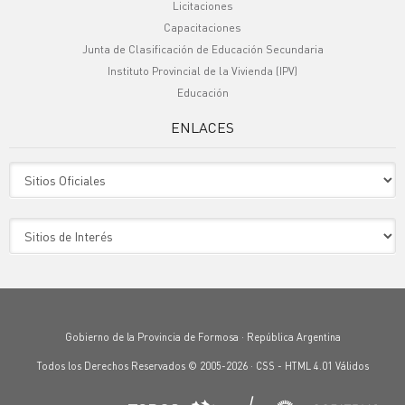
Licitaciones
Capacitaciones
Junta de Clasificación de Educación Secundaria
Instituto Provincial de la Vivienda (IPV)
Educación
ENLACES
Sitio Oficiales
Sitio de Interes
Gobierno de la Provincia de Formosa · República Argentina
Todos los Derechos Reservados © 2005-2026 ·
CSS
-
HTML 4.01
Válidos