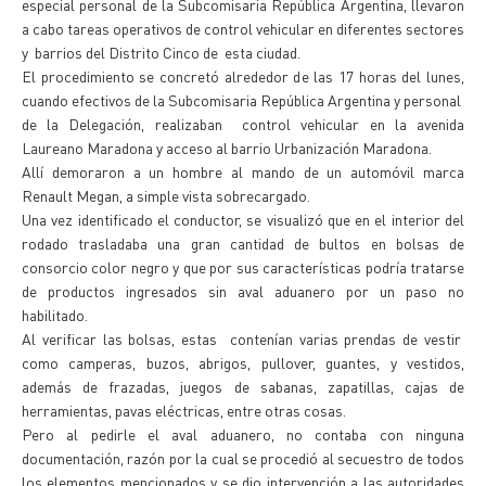
especial personal de la Subcomisaria República Argentina, llevaron
a cabo tareas operativos de control vehicular en diferentes sectores
y barrios del Distrito Cinco de esta ciudad.
El procedimiento se concretó alrededor de las 17 horas del lunes,
cuando efectivos de la Subcomisaria República Argentina y personal
de la Delegación, realizaban control vehicular en la avenida
Laureano Maradona y acceso al barrio Urbanización Maradona.
Allí demoraron a un hombre al mando de un automóvil marca
Renault Megan, a simple vista sobrecargado.
Una vez identificado el conductor, se visualizó que en el interior del
rodado trasladaba una gran cantidad de bultos en bolsas de
consorcio color negro y que por sus características podría tratarse
de productos ingresados sin aval aduanero por un paso no
habilitado.
Al verificar las bolsas, estas contenían varias prendas de vestir
como camperas, buzos, abrigos, pullover, guantes, y vestidos,
además de frazadas, juegos de sabanas, zapatillas, cajas de
herramientas, pavas eléctricas, entre otras cosas.
Pero al pedirle el aval aduanero, no contaba con ninguna
documentación, razón por la cual se procedió al secuestro de todos
los elementos mencionados y se dio intervención a las autoridades