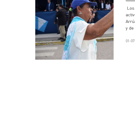
Los 
acti
Arrú
y de
01-07