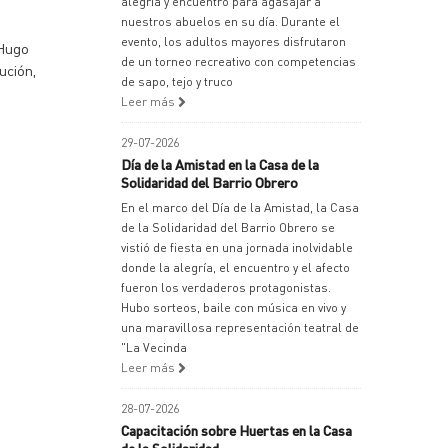
alegría y encuentro para agasajar a
nuestros abuelos en su día. Durante el
evento, los adultos mayores disfrutaron
 Hugo
de un torneo recreativo con competencias
ución,
de sapo, tejo y truco
Leer más
29-07-2026
Día de la Amistad en la Casa de la
Solidaridad del Barrio Obrero
En el marco del Día de la Amistad, la Casa
de la Solidaridad del Barrio Obrero se
vistió de fiesta en una jornada inolvidable
donde la alegría, el encuentro y el afecto
fueron los verdaderos protagonistas.
Hubo sorteos, baile con música en vivo y
una maravillosa representación teatral de
"La Vecinda
Leer más
28-07-2026
Capacitación sobre Huertas en la Casa