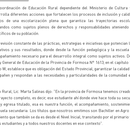
oordinación de Educación Rural dependiente del Ministerio de Cultura 
rolla diferentes acciones que fortalecen los procesos de inclusión y calid
os de una escolarización plena que garantiza las trayectorias esco
andos como sujetos plenos de derechos y responsabilidades ateniendo
íficos de su población.
evisión constante de las prácticas, estrategias e iniciativas que potencian
ativos y sus resultados, donde desde la función pedagógica y la escuela
pañamiento necesario para el desarrollo integral como sujetos activos. 
y General de Educación de la Provincia de Formosa N° 1613, en el capítulo I,
o W, establece que es obligación del Estado Provincial, garantizar la calidad
pañen y respondan a las necesidades y particularidades de la comunidad 
 Rural, Lic. Marta Salinas dijo: "En la provincia de Formosa tenemos cread
rayecto completo, es decir, ese estudiante ahí donde vive hace toda su sec
 y egresa titulado, esa es nuestra función, el acompañamiento, sostenimi
uela secundaria. Los títulos que nosotros emitimos son Bachiller en Agro
to que también se da es desde el Nivel Inicial, transitando por el primario
s estudiantes y a todos nuestros docentes en ese contexto".