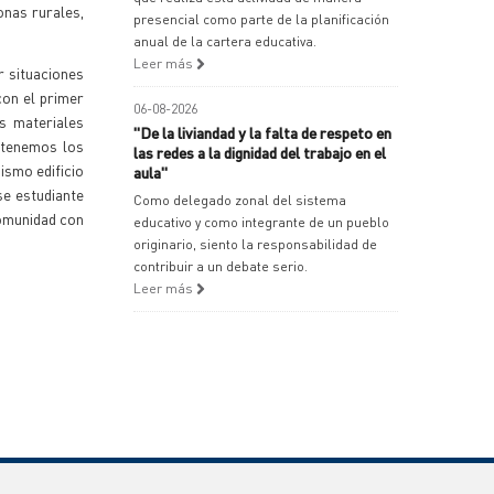
onas rurales,
presencial como parte de la planificación
anual de la cartera educativa.
Leer más
r situaciones
con el primer
06-08-2026
s materiales
"De la liviandad y la falta de respeto en
 tenemos los
las redes a la dignidad del trabajo en el
mismo edificio
aula"
se estudiante
Como delegado zonal del sistema
comunidad con
educativo y como integrante de un pueblo
originario, siento la responsabilidad de
contribuir a un debate serio.
Leer más