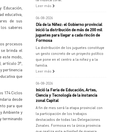
Leer más
y Educación,
ad educativa,
06-08-2026
lares de sus
Día de la Niñez: el Gobierno provincial
 los saberes
inició la distribución de más de 200 mil
juguetes para llegar a cada rincón de
Formosa
 los procesos
La distribución de los juguetes constituye
 se brinda el
un gesto concreto de un proyecto político
De este modo,
que pone en el centro a la niñez y a la
 artículo 3°,
familia.
 y pertinencia
Leer más
educativa que
06-08-2026
Inició la Feria de Educación, Artes,
os 174 Ciclos
Ciencia y Tecnología de la instancia
undaria desde
zonal Capital
ento para que
A fin de mes será la etapa provincial con
 y Ambiente y
la participación de los trabajos
 y terminando
destacados de todas las Delegaciones
Zonales. Formosa es la única provincia
que realiza esta actividad de manera