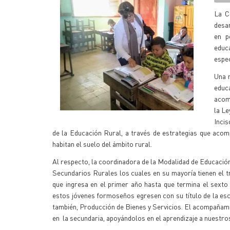
La C
desar
en p
educ
espec
Una r
educ
acom
la Le
Incis
de la Educación Rural, a través de estrategias que acom
habitan el suelo del ámbito rural.
Al respecto, la coordinadora de la Modalidad de Educación
Secundarios Rurales los cuales en su mayoría tienen el t
que ingresa en el primer año hasta que termina el sexto
estos jóvenes formoseños egresen con su título de la esc
también, Producción de Bienes y Servicios. El acompañamien
en la secundaria, apoyándolos en el aprendizaje a nuestro