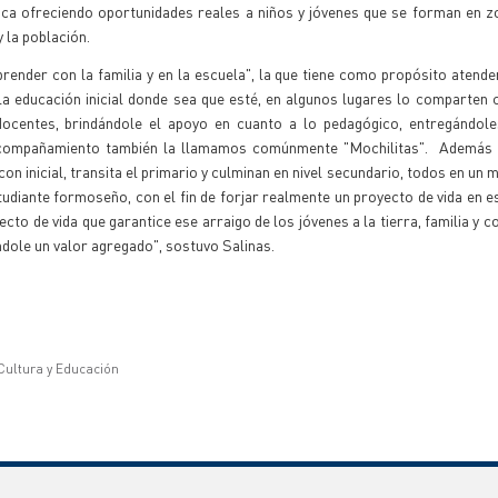
ica ofreciendo oportunidades reales a niños y jóvenes que se forman en z
y la población.
Aprender con la familia y en la escuela", la que tiene como propósito atende
a educación inicial donde sea que esté, en algunos lugares lo comparten 
docentes, brindándole el apoyo en cuanto a lo pedagógico, entregándole
de acompañamiento también la llamamos comúnmente "Mochilitas". Además
n inicial, transita el primario y culminan en nivel secundario, todos en un 
udiante formoseño, con el fin de forjar realmente un proyecto de vida en e
ecto de vida que garantice ese arraigo de los jóvenes a la tierra, familia y 
ndole un valor agregado", sostuvo Salinas.
 Cultura y Educación