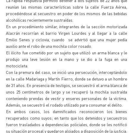
La rápida respuesta permitió detener a dos sujetos de 22 años que
reunían las mismas características sobre la calle Fuerza Aérea,
procediéndose al secuestro en poder de los mismos de las bebidas
alcohólicas recientemente sustraídas.
En un procedimiento similar, integrantes de la sección motorizada
Alacrán recorrían el barrio Virgen Lourdes y al llegar a la calle
Emilio Senes y ciclovia, cuando se advirtió que una mujer pedía
auxilio ante el robo de una mochila color rosado.
El ilícito fue cometido por un sujeto que utilizó un arma blanca y le
produjo una leve lesión en la mano y se dio a la fuga en una
motocicleta.
Con la premura del caso, se inició una persecución, interceptándolo
en la calle Madariaga y Martín Fierro, donde se detuvo a un hombre
de 31 años. En presencia de testigos, se secuestró el arma blanca de
unos 25 centímetros de largo y se recuperó la mochila sustraída
conteniendo prendas de vestir y enseres personales de la víctima.
Además, se secuestró el rodado utilizado para consumar el delito.
En ambos casos, los damnificados reconocieron los bienes
recuperados como suyos; en tanto que los detenidos y secuestros
fueron trasladados a dependencias policiales, donde se les notificó
su situación procesal y quedaron alojados a disposición de la justicia.