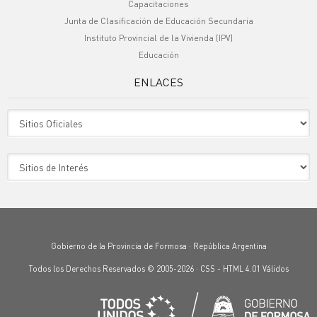
Capacitaciones
Junta de Clasificación de Educación Secundaria
Instituto Provincial de la Vivienda (IPV)
Educación
ENLACES
Sitio Oficiales
Sitio de Interes
Gobierno de la Provincia de Formosa · República Argentina
Todos los Derechos Reservados © 2005-2026 ·
CSS
-
HTML 4.01
Válidos