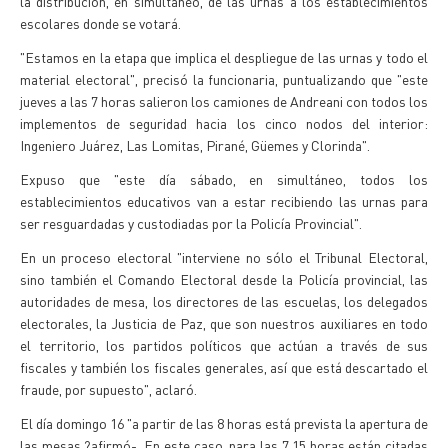
la distribución, en simultáneo, de las urnas a los establecimientos
escolares donde se votará.
"Estamos en la etapa que implica el despliegue de las urnas y todo el
material electoral", precisó la funcionaria, puntualizando que "este
jueves a las 7 horas salieron los camiones de Andreani con todos los
implementos de seguridad hacia los cinco nodos del interior:
Ingeniero Juárez, Las Lomitas, Pirané, Güemes y Clorinda".
Expuso que "este día sábado, en simultáneo, todos los
establecimientos educativos van a estar recibiendo las urnas para
ser resguardadas y custodiadas por la Policía Provincial".
En un proceso electoral "interviene no sólo el Tribunal Electoral,
sino también el Comando Electoral desde la Policía provincial, las
autoridades de mesa, los directores de las escuelas, los delegados
electorales, la Justicia de Paz, que son nuestros auxiliares en todo
el territorio, los partidos políticos que actúan a través de sus
fiscales y también los fiscales generales, así que está descartado el
fraude, por supuesto", aclaró.
El día domingo 16 "a partir de las 8 horas está prevista la apertura de
las mesas ?afirmó-. En este caso, para las 7.15 horas están citadas