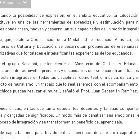
Acciones
itando la posibilidad de expresión, en el ámbito educativo, la Educación
tituye en una de las herramientas de aprendizaje y estimulación para ni
es donde crean, innovan y desarrollan sus capacidades de un modo integral 
í, que, desde la Coordinación de la Modalidad de Educación Artística, de
sterio de Cultura y Educación, se desarrollan propuestas de enseñanzas,
izativas que fortalecen e intensifican las experiencias de los educandos.
 el grupo Sarambí, perteneciente al Ministerio de Cultura y Educac
tuciones de los niveles primarios y secundarios que se encuentran situada
están integradas en todas las disciplinas, como teatro, música, danza y ar
cto de muralismo, un trabajo que lo realizaremos con el acompañamiento d
chicos puedan realizar el mural", señaló el Prof. Juan Sebastián Ramírez
ones únicas, en las que tanto estudiantes, docentes y familias compart
as y cargadas de significados. Un modo más de canalizar sus emociones, 
oceso de integración y se transforman en beneficio del aprendizaje.
 capacitaciones para los docentes específicos de arte para capital e in