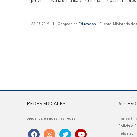
provincia, es una demanda que tenemos de los profesores 
22-05-2019
|
Cargada en
Educación
- Fuente: Ministerio de
REDES SOCIALES
ACCESO
Síguenos en nuestras redes
Correo Ofi
Solicitud C
Refsatel