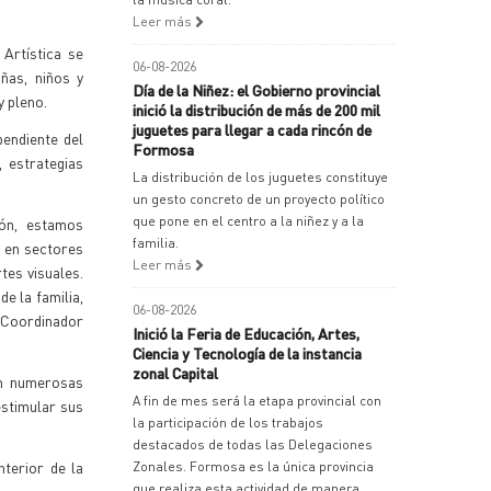
Leer más
 Artística se
06-08-2026
ñas, niños y
Día de la Niñez: el Gobierno provincial
y pleno.
inició la distribución de más de 200 mil
juguetes para llegar a cada rincón de
pendiente del
Formosa
 estrategias
La distribución de los juguetes constituye
un gesto concreto de un proyecto político
que pone en el centro a la niñez y a la
ión, estamos
familia.
s en sectores
Leer más
tes visuales.
e la familia,
06-08-2026
, Coordinador
Inició la Feria de Educación, Artes,
Ciencia y Tecnología de la instancia
zonal Capital
en numerosas
A fin de mes será la etapa provincial con
estimular sus
la participación de los trabajos
destacados de todas las Delegaciones
terior de la
Zonales. Formosa es la única provincia
que realiza esta actividad de manera