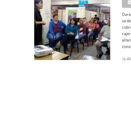
Dura
se de
cobro
cajer
alter
conoc
16-05