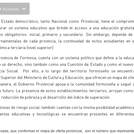
Acciones
 Estado democrático, tanto Nacional como Provincial, tiene el compromi
urar un sistema educativo que brinde el acceso a una educación gratuita
es obligatorios: inicial, primario y secundario. Sin embargo, depende de 
rnamentales de cada provincia, la continuidad de estos estudiantes en 
mica terciaria (nivel superior).
rovincia de Formosa, cuenta con un sistema político que define a la educ
 un derecho, sino también como una Cuestión de Estado y como el nuevo 
icia Social. Por ello, a lo largo del territorio formoseño se encuentra
Superior del Ministerio de Cultura y Educación, que ofrecen un mapa de of
manera, el Gobierno Provincial apoya a la comunidad formoseña a seguir 
u futuro. La presencia de estos establecimientos terciarios, arrojan como
a reducción de pobreza y el desarrollo del índice de superación.
nas de riesgo social, también cuentan con la misma posibilidad académica
ientas educativas y tecnológicas se encuentran presentes en diferentes
rivada, que conforman el mapa de oferta provincial, son el número que representa