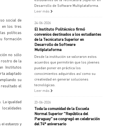
Desarrollo de Software Multiplataforma.
Leer más
so social de
24-06-2026
 en los tres
El Instituto Politécnico firmó
las políticas
convenios destinados a los estudiantes
su formación
de la Tecnicatura Superior en
Desarrollo de Software
Mutiplataforma
ación no sólo
Desde la institución se valoraron estos
rostro de la
acuerdos que permitirán que los jóvenes
n Institutos
puedan poner en práctica los
erta adaptado
conocimientos adquiridos así como su
ampliando su
creatividad en generar soluciones
tecnológicas.
 resultado el
Leer más
. La igualdad
23-06-2026
 localidades
Toda la comunidad de la Escuela
Normal Superior "República del
Paraguay" se congregó en celebración
del 74° aniversario
 el esfuerzo y