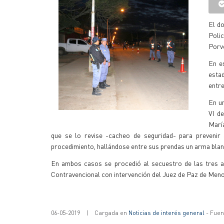
El do
Poli
Porve
En e
esta
entre
En un
VI d
Marí
que se lo revise -cacheo de seguridad- para prevenir 
procedimiento, hallándose entre sus prendas un arma blan
En ambos casos se procedió al secuestro de las tres ar
Contravencional con intervención del Juez de Paz de Meno
06-05-2019
|
Cargada en
Noticias de interés general
- Fuent