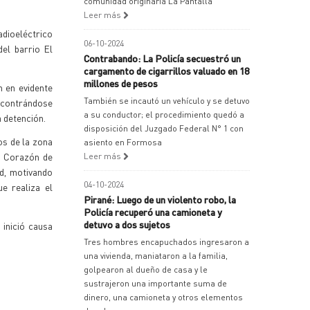
comunidad originaria La Pantalla
Leer más
adioeléctrico
06-10-2024
del barrio El
Contrabando: La Policía secuestró un
cargamento de cigarrillos valuado en 18
millones de pesos
 en evidente
También se incautó un vehículo y se detuvo
encontrándose
a su conductor; el procedimiento quedó a
a detención.
disposición del Juzgado Federal N° 1 con
os de la zona
asiento en Formosa
o Corazón de
Leer más
d, motivando
04-10-2024
e realiza el
Pirané: Luego de un violento robo, la
Policía recuperó una camioneta y
detuvo a dos sujetos
 inició causa
Tres hombres encapuchados ingresaron a
una vivienda, maniataron a la familia,
golpearon al dueño de casa y le
sustrajeron una importante suma de
dinero, una camioneta y otros elementos