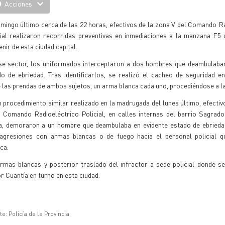
Acciones
mingo último cerca de las 22 horas, efectivos de la zona V del Comando R
cial realizaron recorridas preventivas en inmediaciones a la manzana F5 
nir de esta ciudad capital.
se sector, los uniformados interceptaron a dos hombres que deambulaban
do de ebriedad. Tras identificarlos, se realizó el cacheo de seguridad 
 las prendas de ambos sujetos, un arma blanca cada uno, procediéndose a l
 procedimiento similar realizado en la madrugada del lunes último, efectiv
e Comando Radioeléctrico Policial, en calles internas del barrio Sagrad
a, demoraron a un hombre que deambulaba en evidente estado de ebrieda
agresiones con armas blancas o de fuego hacia el personal policial qu
ca.
mas blancas y posterior traslado del infractor a sede policial donde se
r Cuantía en turno en esta ciudad.
e: Policía de la Provincia