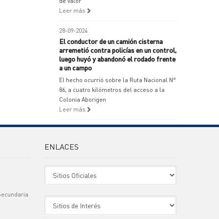
de valor
Leer más
28-09-2024
El conductor de un camión cisterna
arremetió contra policías en un control,
luego huyó y abandonó el rodado frente
a un campo
El hecho ocurrió sobre la Ruta Nacional N°
86, a cuatro kilómetros del acceso a la
Colonia Aborigen
Leer más
ENLACES
Sitio Oficiales
Secundaria
Sitio de Interes
)