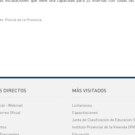
vas instalaciones que tiene una capacidad para 25 internas con todas la
e: Policía de la Provincia
S DIRECTOS
MÁS VISITADOS
cial - Webmail
Licitaciones
orreo Oficial
Capacitaciones
Junta de Clasificación de Educación 
rtos
Instituto Provincial de la Vivienda (IPV
 Frecuentes
Educación