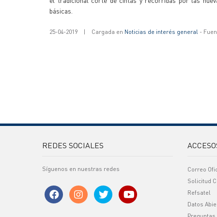
el tradicional corte de cintas y recorridas por las nue
básicas.
25-04-2019
|
Cargada en
Noticias de interés general
- Fuent
REDES SOCIALES
ACCESO
Síguenos en nuestras redes
Correo Ofi
Solicitud C
Refsatel
Datos Abie
Preguntas