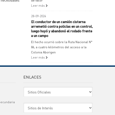
s necesidades
de valor
Leer más
28-09-2024
El conductor de un camión cisterna
arremetió contra policías en un control,
luego huyó y abandonó el rodado frente
a un campo
El hecho ocurrió sobre la Ruta Nacional N°
86, a cuatro kilómetros del acceso a la
Colonia Aborigen
Leer más
ENLACES
Sitio Oficiales
Secundaria
Sitio de Interes
)