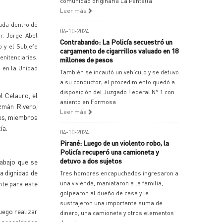
comunidad originaria La Pantalla
Leer más
ada dentro de
06-10-2024
r. Jorge Abel
Contrabando: La Policía secuestró un
 y el Subjefe
cargamento de cigarrillos valuado en 18
nitenciarias,
millones de pesos
 en la Unidad
También se incautó un vehículo y se detuvo
a su conductor; el procedimiento quedó a
disposición del Juzgado Federal N° 1 con
l Celauro, el
asiento en Formosa
uzmán Rivero,
Leer más
les, miembros
cía.
04-10-2024
Pirané: Luego de un violento robo, la
Policía recuperó una camioneta y
detuvo a dos sujetos
rabajo que se
a dignidad de
Tres hombres encapuchados ingresaron a
te para este
una vivienda, maniataron a la familia,
golpearon al dueño de casa y le
sustrajeron una importante suma de
uego realizar
dinero, una camioneta y otros elementos