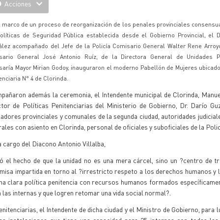
Acciones
l marco de un proceso de reorganización de los penales provinciales consensu
olíticas de Seguridad Pública establecida desde el Gobierno Provincial, el D
lez acompañado del Jefe de la Policía Comisario General Walter Rene Arroyo
sario General José Antonio Ruíz, de la Directora General de Unidades Pe
aría Mayor Mirian Godoy, inauguraron el moderno Pabellón de Mujeres ubicado
enciaria N° 4 de Clorinda.
pañaron además la ceremonia, el Intendente municipal de Clorinda, Manue
ctor de Políticas Penitenciarias del Ministerio de Gobierno, Dr. Darío G
ladores provinciales y comunales de la segunda ciudad, autoridades judicia
ales con asiento en Clorinda, personal de oficiales y suboficiales de la Poli
 a cargo del Diacono Antonio Villalba,
có el hecho de que la unidad no es una mera cárcel, sino un ?centro de t
misa impartida en torno al ?irrestricto respeto a los derechos humanos y l
a clara política penitencia con recursos humanos formados específicamen
a las internas y que logren retomar una vida social normal?.
nitenciarias, el Intendente de dicha ciudad y el Ministro de Gobierno, para l