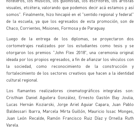
hoteleros, los músicos, los guionistas, los escritores, los artistas
visuales, etcétera, valorando que podemos decir acá estamos y así
somos". Finalmente, hizo hincapié en el "sentido regional y federal"
de la escuela, ya que los egresados de esta promoción, son de
Chaco, Corrientes, Misiones, Formosa y de Paraguay.
Luego de la entrega de los diplomas, se proyectaron dos
cortometrajes realizados por los estudiantes como tesis y se
otorgaron los premios "John Flex 2018", una ceremonia original
ideada por los propios egresados, a fin de afianzar los vínculos con
la sociedad, como reconocimiento de la construcción y
fortalecimiento de los sectores creativos que hacen a la identidad
cultural regional.
Los flamantes realizadores cinematográficos integrales son:
Cristhian Daniel Aguilera González, Ernesto Gastón Bay Joulia,
Lucas Hernán Koziarski, Jorge Ariel Aguiar Capara, Juan Pablo
Baldessari Ibarra, Marcela Mirta Guillón, Mauricio Issac Monges,
Juan León Recalde, Ramón Francisco Ruiz Díaz y Ornella Ruth
Varela.