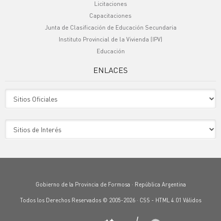
Licitaciones
Capacitaciones
Junta de Clasificación de Educación Secundaria
Instituto Provincial de la Vivienda (IPV)
Educación
ENLACES
Sitio Oficiales
Sitio de Interes
Gobierno de la Provincia de Formosa · República Argentina
Todos los Derechos Reservados © 2005-2026 ·
CSS
-
HTML 4.01
Válidos