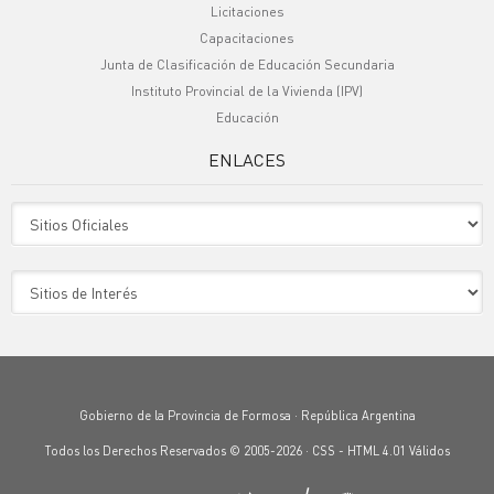
Licitaciones
Capacitaciones
Junta de Clasificación de Educación Secundaria
Instituto Provincial de la Vivienda (IPV)
Educación
ENLACES
Sitio Oficiales
Sitio de Interes
Gobierno de la Provincia de Formosa · República Argentina
Todos los Derechos Reservados © 2005-2026 ·
CSS
-
HTML 4.01
Válidos