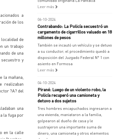
comunidad originaria La Pantalla
Leer más
lacionados a
06-10-2024
ración de los
Contrabando: La Policía secuestró un
cargamento de cigarrillos valuado en 18
millones de pesos
 localidad de
También se incautó un vehículo y se detuvo
en un trabajo
a su conductor; el procedimiento quedó a
 mando de una
disposición del Juzgado Federal N° 1 con
 secuestro y
asiento en Formosa
Leer más
de la mañana,
04-10-2024
e realizaban
Pirané: Luego de un violento robo, la
ector ?A? del
Policía recuperó una camioneta y
detuvo a dos sujetos
sladaban una
Tres hombres encapuchados ingresaron a
a la fuga por
una vivienda, maniataron a la familia,
golpearon al dueño de casa y le
sustrajeron una importante suma de
o en la calle
dinero, una camioneta y otros elementos