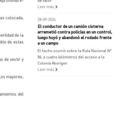
reja (hombre-
de valor
Leer más
das colocada,
28-09-2024
El conductor de un camión cisterna
arremetió contra policías en un control,
entidad de la
luego huyó y abandonó el rodado frente
eble de estas
a un campo
El hecho ocurrió sobre la Ruta Nacional N°
86, a cuatro kilómetros del acceso a la
s de vestir y
Colonia Aborigen
Leer más
 los mayores;
eamientos del