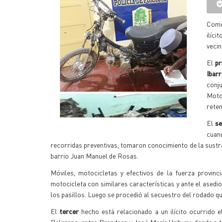
Como
ilíci
vecin
El
pr
Ibar
conju
Moto
rete
El
s
cuan
recorridas preventivas, tomaron conocimiento de la sustr
barrio Juan Manuel de Rosas.
Móviles, motocicletas y efectivos de la fuerza provinc
motocicleta con similares características y ante el asedio
los pasillos. Luego se procedió al secuestro del rodado q
El
tercer
hecho está relacionado a un ilícito ocurrido 