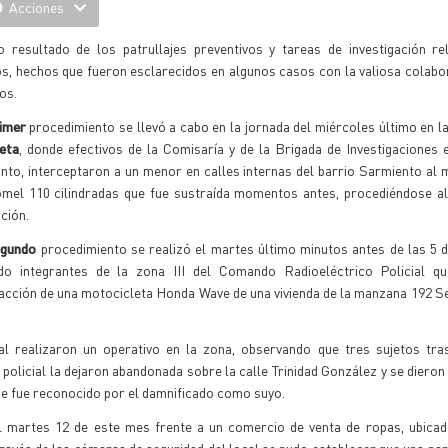
Acciones
 resultado de los patrullajes preventivos y tareas de investigación re
tos, hechos que fueron esclarecidos en algunos casos con la valiosa colabo
os.
imer
procedimiento se llevó a cabo en la jornada del miércoles último en la
reta
, donde efectivos de la Comisaría y de la Brigada de Investigaciones 
nto, interceptaron a un menor en calles internas del barrio Sarmiento al
mel 110 cilindradas que fue sustraída momentos antes, procediéndose al
nción.
egundo
procedimiento se realizó el martes último minutos antes de las 5 
do integrantes de la zona III del Comando Radioeléctrico Policial qu
acción de una motocicleta Honda Wave de una vivienda de la manzana 192 S
ial realizaron un operativo en la zona, observando que tres sujetos tra
 policial la dejaron abandonada sobre la calle Trinidad González y se dieron 
ue fue reconocido por el damnificado como suyo.
el martes 12 de este mes frente a un comercio de venta de ropas, ubicad