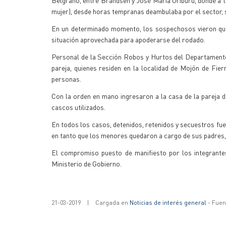
Belgrano, entre Brandsen y José María Uriburu, donde a t
mujer), desde horas tempranas deambulaba por el sector,
En un determinado momento, los sospechosos vieron que 
situación aprovechada para apoderarse del rodado.
Personal de la Sección Robos y Hurtos del Departamento I
pareja, quienes residen en la localidad de Mojón de Fier
personas.
Con la orden en mano ingresaron a la casa de la pareja 
cascos utilizados.
En todos los casos, detenidos, retenidos y secuestros fue
en tanto que los menores quedaron a cargo de sus padres, e
El compromiso puesto de manifiesto por los integrantes 
Ministerio de Gobierno.
21-03-2019
|
Cargada en
Noticias de interés general
- Fuent