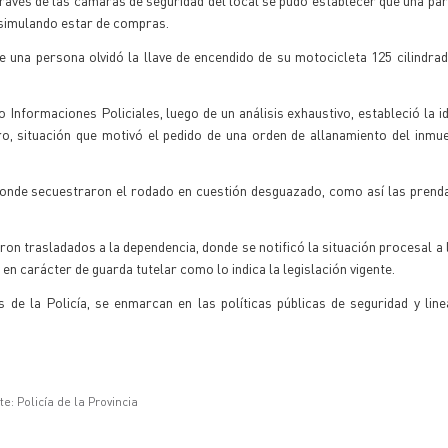
ravés de las cámaras de seguridad del local se pudo establecer que una pa
 simulando estar de compras.
una persona olvidó la llave de encendido de su motocicleta 125 cilindra
nformaciones Policiales, luego de un análisis exhaustivo, estableció la id
ro, situación que motivó el pedido de una orden de allanamiento del inmu
donde secuestraron el rodado en cuestión desguazado, como así las prenda
ron trasladados a la dependencia, donde se notificó la situación procesal a
n carácter de guarda tutelar como lo indica la legislación vigente.
de la Policía, se enmarcan en las políticas públicas de seguridad y lin
e: Policía de la Provincia