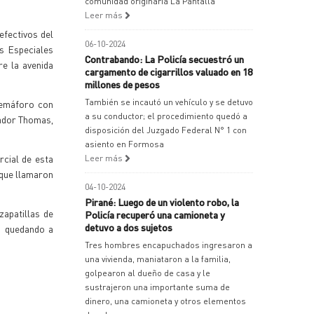
comunidad originaria La Pantalla
Leer más
efectivos del
06-10-2024
os Especiales
Contrabando: La Policía secuestró un
re la avenida
cargamento de cigarrillos valuado en 18
millones de pesos
También se incautó un vehículo y se detuvo
semáforo con
a su conductor; el procedimiento quedó a
nador Thomas,
disposición del Juzgado Federal N° 1 con
asiento en Formosa
rcial de esta
Leer más
s que llamaron
04-10-2024
Pirané: Luego de un violento robo, la
zapatillas de
Policía recuperó una camioneta y
detuvo a dos sujetos
, quedando a
Tres hombres encapuchados ingresaron a
una vivienda, maniataron a la familia,
golpearon al dueño de casa y le
sustrajeron una importante suma de
dinero, una camioneta y otros elementos