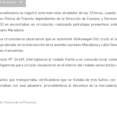
Acciones
ocedimiento se registró este miércoles alrededor de las 13 horas, cuando 
po Policía de Tránsito dependientes de la Dirección de Cuerpos y Servici
E) en encontraban en circulación, realizando patrullajes preventivos sob
eano Maradona.
sa circunstancia observaron que un automóvil Volkswagen Gol cruzó el 
oja ubicado en la intersección de la avenida Laureano Maradona y calle Se
les transeúntes.
nsito N° 24.449, interceptaron el rodado frente a un conocido local come
igatorias para circular, visualizaron en el interior del rodado varios bulto
bultos que transportaba, verificándose que se trataba de tres bultos con 
ontaban con aval aduanero, procediéndose al decomiso de la mercadería
e: Policía de la Provincia