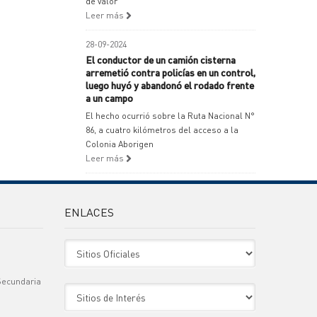
de valor
Leer más
28-09-2024
El conductor de un camión cisterna
arremetió contra policías en un control,
luego huyó y abandonó el rodado frente
a un campo
El hecho ocurrió sobre la Ruta Nacional N°
86, a cuatro kilómetros del acceso a la
Colonia Aborigen
Leer más
ENLACES
Sitio Oficiales
Secundaria
Sitio de Interes
)