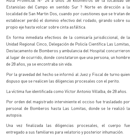
Ruta Provincial N° 24 a unos 38 kilómetros de la localidad de
Estanislao del Campo en sentido Sur ? Norte en dirección a la
localidad de San Martin Dos, cuando por cuestiones que se tratan de
establecer perdió el dominio efectivo del rodado, girando sobre su
propio eje hasta volcar sobre cinta asfáltica.
En forma inmediata efectivos de la comisaría jurisdiccional, de la
Unidad Regional Cinco, Delegación de Policía Científica Las Lomitas,
Destacamento de Bomberos y ambulancia del Hospital concurrieron
al lugar de ocurrido, donde constataron que una persona, un hombre
de 28 años, ya se encontraba sin vida.
Por la gravedad del hecho se informó al Juez y Fiscal de turno quien
dispuso que se realicen las diligencias procesales con el perito.
La víctima fue identificada como Víctor Antonio Villalba, de 28 años.
Por orden del magistrado interviniente el occiso fue trasladado por
personal de Bomberos hasta Las Lomitas, donde se le realizó la
autopsia.
Una vez finalizada las diligencias procesales, el cuerpo fue
entregado a sus familiares para velatorio y posterior inhumación.