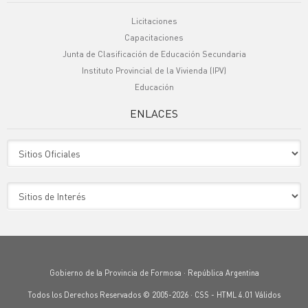
Licitaciones
Capacitaciones
Junta de Clasificación de Educación Secundaria
Instituto Provincial de la Vivienda (IPV)
Educación
ENLACES
Sitio Oficiales
Sitio de Interes
Gobierno de la Provincia de Formosa · República Argentina
Todos los Derechos Reservados © 2005-2026 ·
CSS
-
HTML 4.01
Válidos