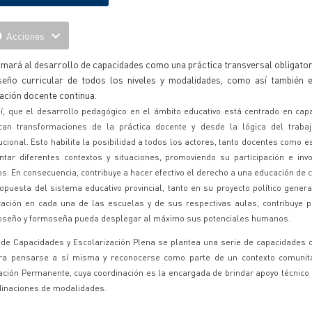
Acciones
mará al desarrollo de capacidades como una práctica transversal obligatori
iseño curricular de todos los niveles y modalidades, como así también e
ación docente continua.
í, que el desarrollo pedagógico en el ámbito educativo está centrado en cap
ican transformaciones de la práctica docente y desde la lógica del traba
tucional. Esto habilita la posibilidad a todos los actores, tanto docentes como e
ntar diferentes contextos y situaciones, promoviendo su participación e inv
cos. En consecuencia, contribuye a hacer efectivo el derecho a una educación de 
opuesta del sistema educativo provincial, tanto en su proyecto político gene
zación en cada una de las escuelas y de sus respectivas aulas, contribuye 
oseño y formoseña pueda desplegar al máximo sus potenciales humanos.
de Capacidades y Escolarización Plena se plantea una serie de capacidades c
ara pensarse a sí misma y reconocerse como parte de un contexto comunita
ación Permanente, cuya coordinación es la encargada de brindar apoyo técnico
rdinaciones de modalidades.