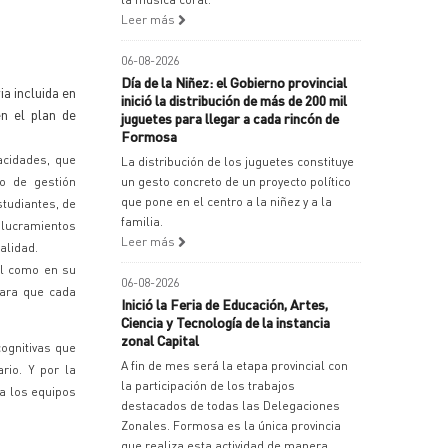
Leer más
06-08-2026
Día de la Niñez: el Gobierno provincial
a incluida en
inició la distribución de más de 200 mil
n el plan de
juguetes para llegar a cada rincón de
Formosa
acidades, que
La distribución de los juguetes constituye
jo de gestión
un gesto concreto de un proyecto político
que pone en el centro a la niñez y a la
studiantes, de
familia.
olucramientos
Leer más
calidad.
ral como en su
06-08-2026
para que cada
Inició la Feria de Educación, Artes,
Ciencia y Tecnología de la instancia
zonal Capital
ognitivas que
A fin de mes será la etapa provincial con
rio. Y por la
la participación de los trabajos
 a los equipos
destacados de todas las Delegaciones
Zonales. Formosa es la única provincia
que realiza esta actividad de manera