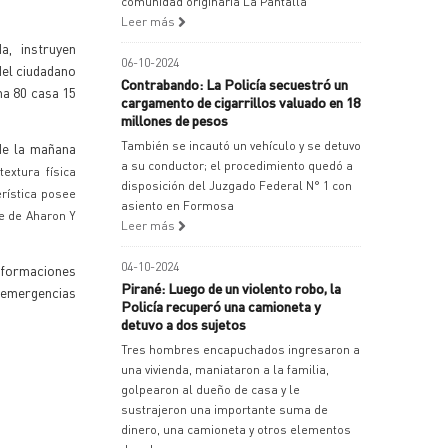
comunidad originaria La Pantalla
Leer más
, instruyen
06-10-2024
del ciudadano
Contrabando: La Policía secuestró un
na 80 casa 15
cargamento de cigarrillos valuado en 18
millones de pesos
También se incautó un vehículo y se detuvo
 de la mañana
a su conductor; el procedimiento quedó a
extura física
disposición del Juzgado Federal N° 1 con
erística posee
asiento en Formosa
re de Aharon Y
Leer más
04-10-2024
Informaciones
Pirané: Luego de un violento robo, la
e emergencias
Policía recuperó una camioneta y
detuvo a dos sujetos
Tres hombres encapuchados ingresaron a
una vivienda, maniataron a la familia,
golpearon al dueño de casa y le
sustrajeron una importante suma de
dinero, una camioneta y otros elementos