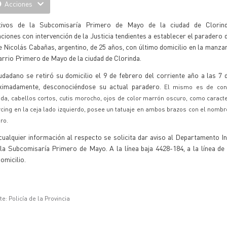
Acciones
tivos de la Subcomisaría Primero de Mayo de la ciudad de Clorinda
ciones con intervención de la Justicia tendientes a establecer el paradero 
 Nicolás Cabañas, argentino, de 25 años, con último domicilio en la manza
arrio Primero de Mayo de la ciudad de Clorinda.
udadano se retiró su domicilio el 9 de febrero del corriente año a las 7
ximadamente, desconociéndose su actual paradero.
El mismo es de cont
da, cabellos cortos, cutis morocho, ojos de color marrón oscuro, como caract
rcing en la ceja lado izquierdo, posee un tatuaje en ambos brazos con el nomb
aro.
y cualquier información al respecto se solicita dar aviso al Departamento 
a la Subcomisaría Primero de Mayo. A la línea baja 4428-184, a la línea d
domicilio.
e: Policía de la Provincia