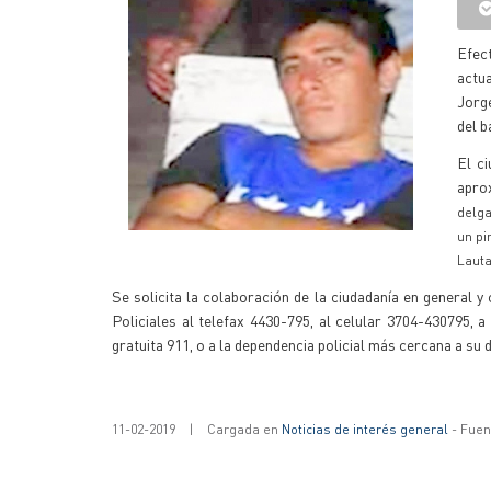
Efec
actua
Jorge
del b
El ci
apro
delga
un pi
Laut
Se solicita la colaboración de la ciudadanía en general 
Policiales al telefax 4430-795, al celular 3704-430795, 
gratuita 911, o a la dependencia policial más cercana a su 
11-02-2019
|
Cargada en
Noticias de interés general
- Fuent