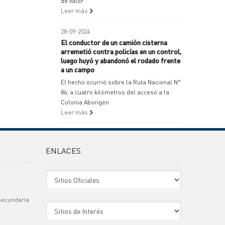
de valor
Leer más
28-09-2024
El conductor de un camión cisterna
arremetió contra policías en un control,
luego huyó y abandonó el rodado frente
a un campo
El hecho ocurrió sobre la Ruta Nacional N°
86, a cuatro kilómetros del acceso a la
Colonia Aborigen
Leer más
ENLACES
Sitio Oficiales
Secundaria
Sitio de Interes
)