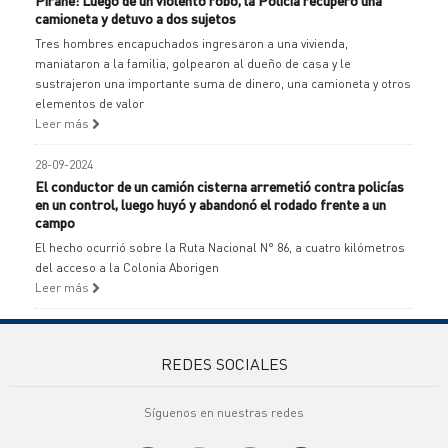
Pirané: Luego de un violento robo, la Policía recuperó una
camioneta y detuvo a dos sujetos
Tres hombres encapuchados ingresaron a una vivienda,
maniataron a la familia, golpearon al dueño de casa y le
sustrajeron una importante suma de dinero, una camioneta y otros
elementos de valor
Leer más
28-09-2024
El conductor de un camión cisterna arremetió contra policías
en un control, luego huyó y abandonó el rodado frente a un
campo
El hecho ocurrió sobre la Ruta Nacional N° 86, a cuatro kilómetros
del acceso a la Colonia Aborigen
Leer más
REDES SOCIALES
Síguenos en nuestras redes