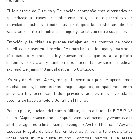
los Niños.
El Ministerio de Cultura y Educación acompaña esta alternativa de
aprendizaje a través del entretenimiento, en este paréntesis de
actividades áulicas donde sus protagonistas disfrutan de las
vacaciones junto a familiares, amigos y socializan entre sus pares.
Emoción y felicidad se pueden reflejar en los rostros de todos
aquellos que asisten al predio: "Es muy lindo este lugar, yo ya vine el
año pasado y ahora estoy nuevamente. Jugamos a la pelota,
hacemos ejercicios y también nos hacen la revisación médica",
expresó Benjamín (10 años) del barrio Colluccio.
"Yo soy de Buenos Aires, me gusta venir acá porque aprendemos
muchas cosas, hacemos más amigos, jugamos, compartimos, en mi
provincia hay pero son todos privados, acá es más divertida la
colonia, se hace de todo", Jonathan (11 años).
Por su parte, Luciana del barrio Militar, quien asiste a la E.P.E.P. N°
2 dijo: "Aquí desayunamos, después vamos al parque y venimos a la
pileta, el agua está linda, siempre vengo" y Ayelén (10 años) "Voy a la
Escuela Fragata de Libertad, en Buenos Aires no tenemos piletas
libres para ir, me gusta mucho Formosa, vamos a la plaza,