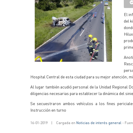
El in
del k
dond
Hilux
prod
prime
Anoti
Resc
pers
Hospital Central de esta ciudad para su mejor atención; 
Al lugar también acudió personal de la Unidad Regional Dos 
diligencias necesarias para establecer la dinámica del sini
Se secuestraron ambos vehículos a los fines periciales
Instrucción en turno
16-01-2019
|
Cargada en
Noticias de interés general
- Fuent