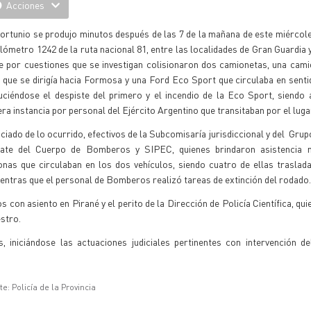
Acciones
fortunio se produjo minutos después de las 7 de la mañana de este miércoles
ilómetro 1242 de la ruta nacional 81, entre las localidades de Gran Guardia 
e por cuestiones que se investigan colisionaron dos camionetas, una cam
 que se dirigía hacia Formosa y una Ford Eco Sport que circulaba en senti
uciéndose el despiste del primero y el incendio de la Eco Sport, siendo 
ra instancia por personal del Ejército Argentino que transitaban por el luga
ciado de lo ocurrido, efectivos de la Subcomisaría jurisdiccional y del Grup
ate del Cuerpo de Bomberos y SIPEC, quienes brindaron asistencia 
onas que circulaban en los dos vehículos, siendo cuatro de ellas traslad
mientras que el personal de Bomberos realizó tareas de extinción del rodad
con asiento en Pirané y el perito de la Dirección de Policía Científica, qui
estro.
, iniciándose las actuaciones judiciales pertinentes con intervención d
e: Policía de la Provincia