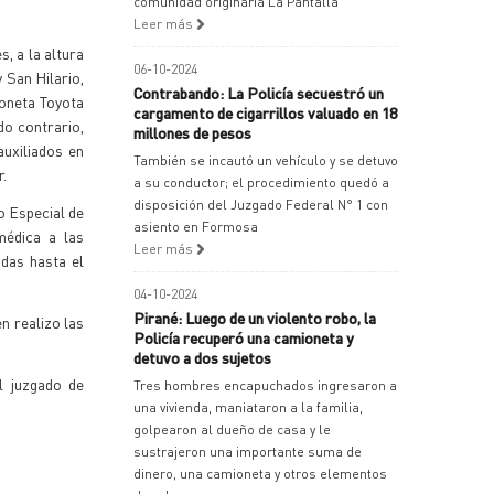
comunidad originaria La Pantalla
Leer más
, a la altura
06-10-2024
y San Hilario,
Contrabando: La Policía secuestró un
ioneta Toyota
cargamento de cigarrillos valuado en 18
do contrario,
millones de pesos
auxiliados en
También se incautó un vehículo y se detuvo
r.
a su conductor; el procedimiento quedó a
disposición del Juzgado Federal N° 1 con
o Especial de
asiento en Formosa
médica a las
Leer más
adas hasta el
o.
04-10-2024
Pirané: Luego de un violento robo, la
en realizo las
Policía recuperó una camioneta y
detuvo a dos sujetos
el juzgado de
Tres hombres encapuchados ingresaron a
una vivienda, maniataron a la familia,
golpearon al dueño de casa y le
sustrajeron una importante suma de
dinero, una camioneta y otros elementos