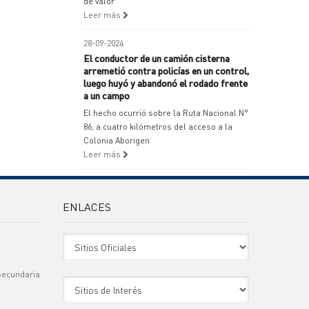
de valor
Leer más
28-09-2024
El conductor de un camión cisterna
arremetió contra policías en un control,
luego huyó y abandonó el rodado frente
a un campo
El hecho ocurrió sobre la Ruta Nacional N°
86, a cuatro kilómetros del acceso a la
Colonia Aborigen
Leer más
ENLACES
Sitio Oficiales
Secundaria
Sitio de Interes
)