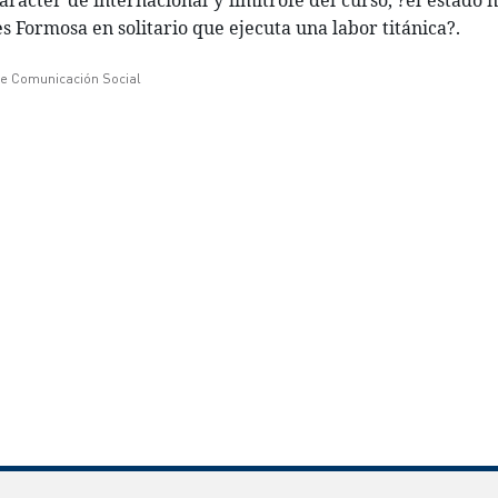
rácter de internacional y limítrofe del curso, ?el estado n
 Formosa en solitario que ejecuta una labor titánica?. 
de Comunicación Social