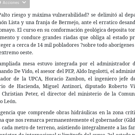
Acciones
?alto riesgo y máxima vulnerabilidad? se delimitó al dep
ón Lista y una franja de Bermejo, ante el erratico desanda
comayo. El curso en su conformación geológica deposita ton
imento y conduce grandes riadas que obliga al estado pro
eger a cerca de 14 mil pobladores ?sobre todo aborígenes y 
 extremo oeste.
ampliada mesa estuvo integrada por el administrador d
ando De Vido, el asesor del PEP, Aldo Ingolotti, el adminis
nador de la UPCA, Horacio Zambon, el ingeniero jefe de
rio de Hacienda, Miguel Antinori, diputado Roberto Viz
Christian Peter, el director del ministerio de la Comuni
lo León.
gencia que comprende obras hidráulicas en la zona crític
signa que nos remarca permanentemente el gobernador (Gildo
 cada metro de terreno, asistiendo integralmente a las fami