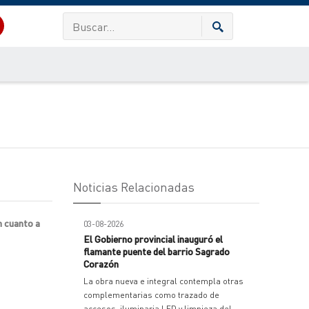
Noticias Relacionadas
n cuanto a
03-08-2026
El Gobierno provincial inauguró el
flamante puente del barrio Sagrado
Corazón
La obra nueva e integral contempla otras
complementarias como trazado de
accesos, iluminaria LED y limpieza del