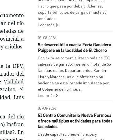
riacho que pasa por debajo. Además,
soporta vehículos de carga de hasta 25
artamento 
toneladas.
r del río 
Leer más
eladas de 
vincial a 
03-08-2026
Se desarrolló la cuarta Feria Ganadera
criollos- 
Paippera en la localidad de El Chorro
Con éxito se comercializaron más de 700
cabezas de ganado. Fueron un total de 55
e la DPV, 
familias de los Departamentos Ramón
trador del 
Lista y Matacos las que ofrecieron su
 Vialidad 
hacienda en esta jornada impulsada por
caino, el 
el Gobierno de Formosa.
Leer más
dad, Luis 
03-08-2026
El Centro Comunitario Nueva Formosa
a del rio 
ofrece múltiples actividades para todas
) Insfran 
las edades
lias?. En 
Desde capacitaciones en oficios y