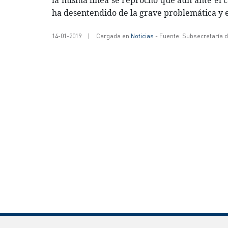
la misma línea se reprocho que aun ante el ca
ha desentendido de la grave problemática y es
14-01-2019
|
Cargada en
Noticias
- Fuente: Subsecretaría 