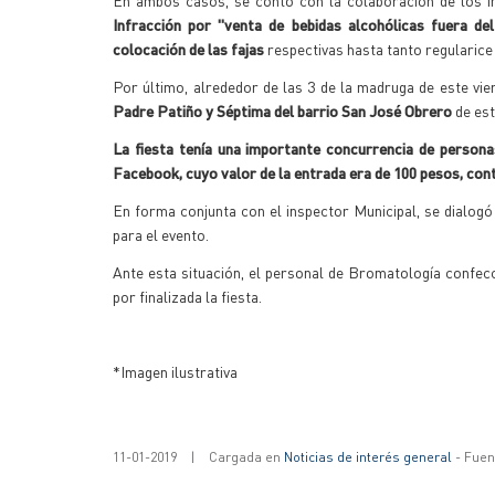
En ambos casos, se contó con la colaboración de los i
Infracción por "venta de bebidas alcohólicas fuera del
colocación de las fajas
respectivas hasta tanto regularice 
Por último, alrededor de las 3 de la madruga de este vie
Padre Patiño y Séptima del barrio San José Obrero
de es
La fiesta tenía una importante concurrencia de persona
Facebook, cuyo valor de la entrada era de 100 pesos, con
En forma conjunta con el inspector Municipal, se dialogó
para el evento.
Ante esta situación, el personal de Bromatología confecci
por finalizada la fiesta.
*Imagen ilustrativa
11-01-2019
|
Cargada en
Noticias de interés general
- Fuent