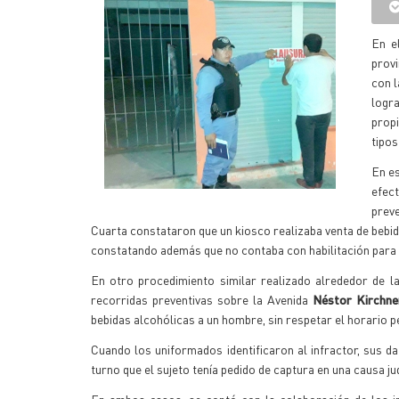
En e
provi
con l
logr
prop
tipos
En es
efec
preve
Cuarta constataron que un kiosco realizaba venta de bebid
constatando además que no contaba con habilitación para e
En otro procedimiento similar realizado alrededor de l
recorridas preventivas sobre la Avenida
Néstor Kirchne
bebidas alcohólicas a un hombre, sin respetar el horario pe
Cuando los uniformados identificaron al infractor, sus d
turno que el sujeto tenía pedido de captura en una causa jud