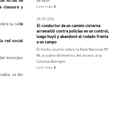
las Actas de
de valor
la clausura y
Leer más
28-09-2024
obre la cal
le
El conductor de un camión cisterna
arremetió contra policías en un control,
luego huyó y abandonó el rodado frente
a red social
a un campo
El hecho ocurrió sobre la Ruta Nacional N°
86, a cuatro kilómetros del acceso a la
del municipio
Colonia Aborigen
Leer más
sable, se dio