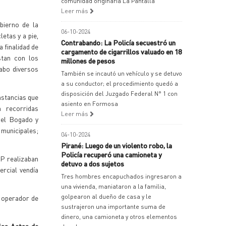
comunidad originaria La Pantalla
Leer más
bierno de la
06-10-2024
letas y a pie,
Contrabando: La Policía secuestró un
a finalidad de
cargamento de cigarrillos valuado en 18
stan con los
millones de pesos
cabo diversos
También se incautó un vehículo y se detuvo
a su conductor; el procedimiento quedó a
disposición del Juzgado Federal N° 1 con
nstancias que
asiento en Formosa
n recorridas
Leer más
onel Bogado y
 municipales;
04-10-2024
Pirané: Luego de un violento robo, la
Policía recuperó una camioneta y
RP realizaban
detuvo a dos sujetos
ercial vendía
Tres hombres encapuchados ingresaron a
una vivienda, maniataron a la familia,
golpearon al dueño de casa y le
l operador de
sustrajeron una importante suma de
dinero, una camioneta y otros elementos