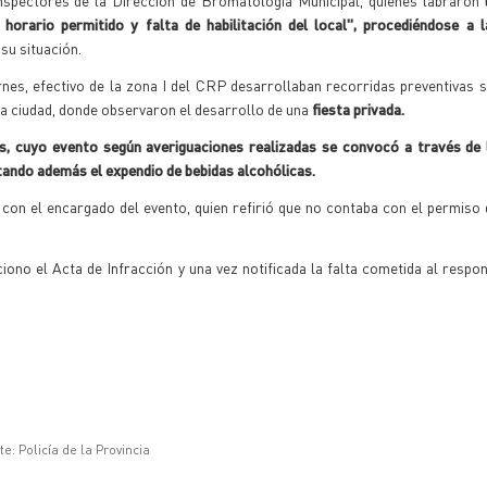
nspectores de la Dirección de Bromatología Municipal, quienes labraron
 horario permitido y falta de habilitación del local", procediéndose a 
su situación.
rnes, efectivo de la zona I del CRP desarrollaban recorridas preventivas s
ta ciudad, donde observaron el desarrollo de una
fiesta privada.
s, cuyo evento según averiguaciones realizadas se convocó a través de l
tando además el expendio de bebidas alcohólicas.
 con el encargado del evento, quien refirió que no contaba con el permiso 
ono el Acta de Infracción y una vez notificada la falta cometida al respon
e: Policía de la Provincia