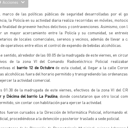
Acciones
l marco de las políticas públicas de seguridad desarrolladas por el go
ncia, la Policía en su actividad diaria realiza recorridas en móviles, motocic
a finalidad de prevenir hechos delictivos y contravenciones. Asimismo, con l
ar un mayor acercamiento entre la Policía y su comunidad, se entrevi
ietarios de locales comerciales, serenos y vecinos, además de llevar a 
 de operativos entre ellos el control de expendio de bebidas alcohólicas.
e sentido, alrededor de las 00:05 de la madrugada de este viernes, en circu
tivos de la zona VI del Comando Radioeléctrico Policial realizaba
ntivas el
barrio 12 de Octubre
de esta ciudad, al llegar a la calle Cor
as alcohólicas fuera del horario permitido y transgrediendo las ordenanzas
jercer la actividad comercial.
as 01:30 de la madrugada de este viernes, efectivos de la zona VI del C
r y Décima del barrio La Paulina
, donde constataron que otro local com
rmitido, sin contar con habilitación para ejercer la actividad.
atos fueron cursados a la Dirección de Informática Policial, informando e
icial, procediéndose a la detención y posterior traslado a sede policial.