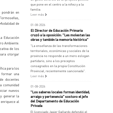
que pone en el centro a la niñez y a la
familia.
e pondrán en
Leer más
 Formoseñas,
 Modalidad de
01-08-2026
El Director de Educación Primaria
cruzó a la oposición: "Les molestan las
la Educación
obras y también la memoria histórica"
gro Ambiente.
"La enseñanza de las transformaciones
cativa de los
territoriales, económicas y sociales de la
para otorgar
provincia no responde a un mero eslogan
partidario, sino a los preceptos
consagrados en la propia Constitución
ífica para los
Provincial, recientemente sancionada".
; formar una
Leer más
 de docentes
na comunidad
01-08-2026
niciar nuevos
"Los saberes locales forman identidad,
 y generar la
arraigo y pertenencia" sostuvo el jefe
del Departamento de Educación
 enriquece al
Privada
El licenciado Javier Gallardo defendió el