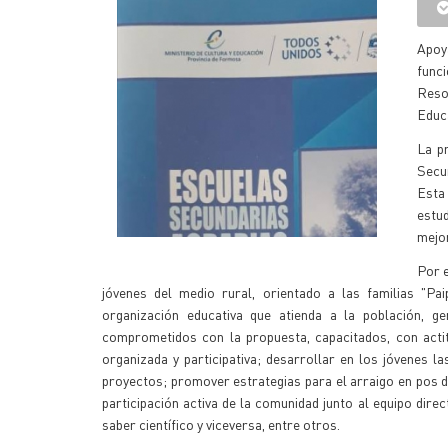
Apoy
func
Reso
Educa
La p
Secun
Esta
estu
mejor
Por e
jóvenes del medio rural, orientado a las familias "Pa
organización educativa que atienda a la población, g
comprometidos con la propuesta, capacitados, con actit
organizada y participativa; desarrollar en los jóvenes l
proyectos; promover estrategias para el arraigo en pos d
participación activa de la comunidad junto al equipo dire
saber científico y viceversa, entre otros.