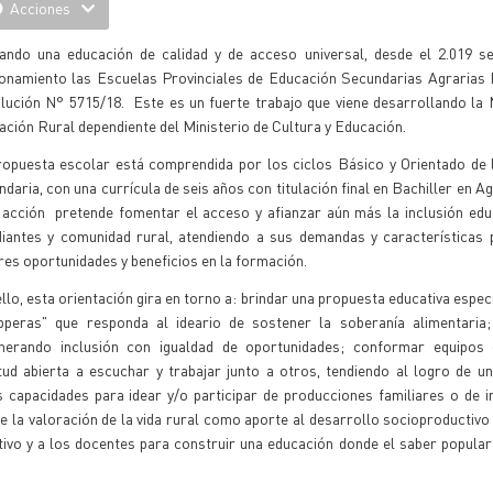
Acciones
ando una educación de calidad y de acceso universal, desde el 2.019 s
ionamiento las Escuelas Provinciales de Educación Secundarias Agrarias
lución N° 5715/18. Este es un fuerte trabajo que viene desarrollando la
ción Rural dependiente del Ministerio de Cultura y Educación.
ropuesta escolar está comprendida por los ciclos Básico y Orientado de 
daria, con una currícula de seis años con titulación final en Bachiller en A
 acción pretende fomentar el acceso y afianzar aún más la inclusión edu
diantes y comunidad rural, atendiendo a sus demandas y características 
es oportunidades y beneficios en la formación.
llo, esta orientación gira en torno a: brindar una propuesta educativa espec
ipperas" que responda al ideario de sostener la soberanía alimentaria
enerando inclusión con igualdad de oportunidades; conformar equipos
ud abierta a escuchar y trabajar junto a otros, tendiendo al logro de u
as capacidades para idear y/o participar de producciones familiares o de i
e la valoración de la vida rural como aporte al desarrollo socioproductivo
ctivo y a los docentes para construir una educación donde el saber popular