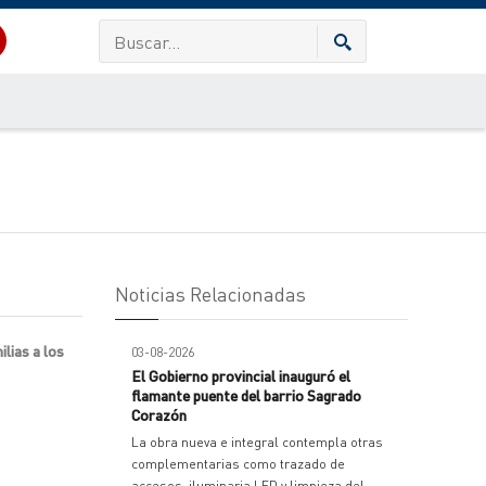
Noticias Relacionadas
lias a los
03-08-2026
El Gobierno provincial inauguró el
flamante puente del barrio Sagrado
Corazón
La obra nueva e integral contempla otras
complementarias como trazado de
accesos, iluminaria LED y limpieza del