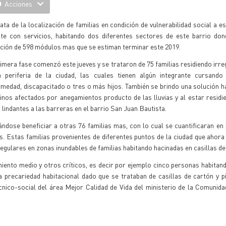
Acciones
ata de la localización de familias en condición de vulnerabilidad social a e
ote con servicios, habitando dos diferentes sectores de este barrio don
ción de 598 módulos mas que se estiman terminar este 2019.
imera fase comenzó este jueves y se trataron de 75 familias residiendo irr
a periferia de la ciudad, las cuales tienen algún integrante cursando
medad, discapacitado o tres o más hijos. También se brindo una solución h
inos afectados por anegamientos producto de las lluvias y al estar residi
 lindantes a las barreras en el barrio San Juan Bautista.
ndose beneficiar a otras 76 familias mas, con lo cual se cuantificaran e
 Estas familias provenientes de diferentes puntos de la ciudad que ahora
gulares en zonas inundables de familias habitando hacinadas en casillas de
miento medio y otros críticos, es decir por ejemplo cinco personas habita
precariedad habitacional dado que se trataban de casillas de cartón y pi
cnico-social del área Mejor Calidad de Vida del ministerio de la Comunidad