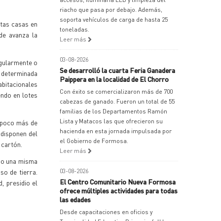
riacho que pasa por debajo. Además,
soporta vehículos de carga de hasta 25
stas casas en
toneladas.
de avanza la
Leer más
03-08-2026
egularmente o
Se desarrolló la cuarta Feria Ganadera
 determinada
Paippera en la localidad de El Chorro
abitacionales
Con éxito se comercializaron más de 700
endo en lotes
cabezas de ganado. Fueron un total de 55
familias de los Departamentos Ramón
Lista y Matacos las que ofrecieron su
n poco más de
hacienda en esta jornada impulsada por
 disponen del
el Gobierno de Formosa.
 cartón.
Leer más
ndo una misma
so de tierra.
03-08-2026
El Centro Comunitario Nueva Formosa
, presidio el
ofrece múltiples actividades para todas
las edades
Desde capacitaciones en oficios y