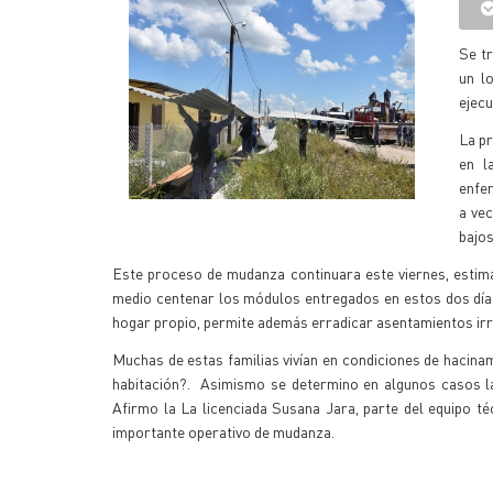
Se tr
un l
ejecu
La pr
en l
enfer
a vec
bajos
Este proceso de mudanza continuara este viernes, estimá
medio centenar los módulos entregados en estos dos días.
hogar propio, permite además erradicar asentamientos irre
Muchas de estas familias vivían en condiciones de hacina
habitación?. Asimismo se determino en algunos casos la 
Afirmo la
La licenciada Susana Jara, parte del equipo té
importante operativo de mudanza.