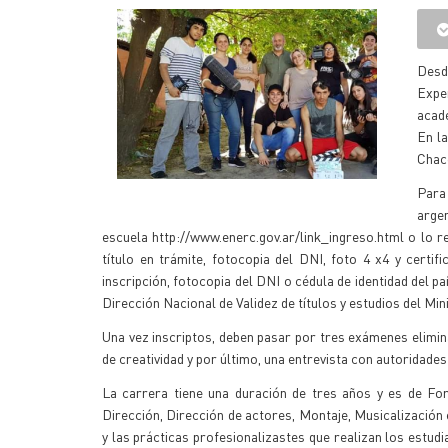
Desd
Expe
acadé
En la
Chaco
Para 
arge
escuela http://www.enerc.gov.ar/link_ingreso.html o lo ret
título en trámite, fotocopia del DNI, foto 4 x4 y certif
inscripción, fotocopia del DNI o cédula de identidad del pa
Dirección Nacional de Validez de títulos y estudios del Mi
Una vez inscriptos, deben pasar por tres exámenes elimina
de creatividad y por último, una entrevista con autoridades
La carrera tiene una duración de tres años y es de Fo
Dirección, Dirección de actores, Montaje, Musicalización e
y las prácticas profesionalizastes que realizan los estudi