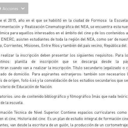
Acciones
e el 2015, año en el que se habilitó en la ciudad de Formosa la Escuela
rimentación y Realización Cinematográfica del NEA, se encuentra esta nu
mica para aquellos interesados en el ámbito del cine y de los contenidos a
 ENERC, asisten estudiantes de toda la región del NEA, como ser de nuest
, Corrientes, Misiones, Entre Ríos y también del país vecino, República del
realizar la inscripción deben presentar los siguientes requisitos: Para l
ntinos: planilla de inscripción que se descarga desde la pá
iran cuando van a realizar la inscripción. Título secundario legalizado o c
icado de domicilio. Para aspirantes extranjeros: también son necesarios l
ís de origen, foto 4 x4 y la convalidación de los estudios secundarios que se
nisterio de Educación de Nación.
torios: uno de contenido bibliográfico y filmográfico (más que nada teóric
 de la escuela.
rmación Técnica de Nivel Superior. Contiene espacios curriculares como
n el cine, Historia del cine. Es un plan de estudio integral de formación ci
antes, van desde la escritura de un guión, la producción de un cortometraje, 