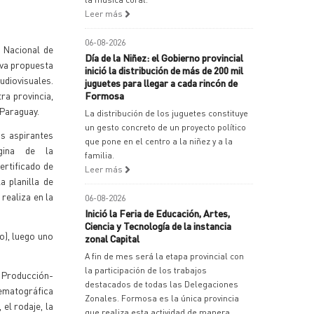
Leer más
06-08-2026
 Nacional de
Día de la Niñez: el Gobierno provincial
eva propuesta
inició la distribución de más de 200 mil
udiovisuales.
juguetes para llegar a cada rincón de
ra provincia,
Formosa
 Paraguay.
La distribución de los juguetes constituye
un gesto concreto de un proyecto político
os aspirantes
que pone en el centro a la niñez y a la
gina de la
familia.
ertificado de
Leer más
a planilla de
 realiza en la
06-08-2026
Inició la Feria de Educación, Artes,
Ciencia y Tecnología de la instancia
o), luego uno
zonal Capital
A fin de mes será la etapa provincial con
la participación de los trabajos
 Producción-
destacados de todas las Delegaciones
nematográfica
Zonales. Formosa es la única provincia
el rodaje, la
que realiza esta actividad de manera