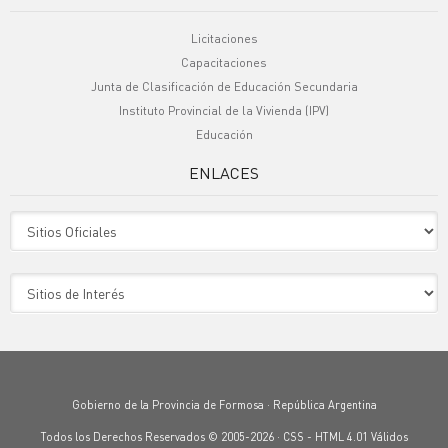
Licitaciones
Capacitaciones
Junta de Clasificación de Educación Secundaria
Instituto Provincial de la Vivienda (IPV)
Educación
ENLACES
Sitio Oficiales
Sitio de Interes
Gobierno de la Provincia de Formosa · República Argentina
Todos los Derechos Reservados © 2005-2026 ·
CSS
-
HTML 4.01
Válidos