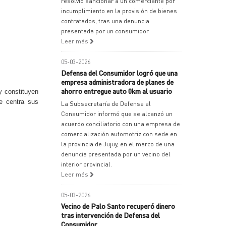
resolvió sancionar a un comerciante por
incumplimiento en la provisión de bienes
contratados, tras una denuncia
presentada por un consumidor.
Leer más
05-03-2026
Defensa del Consumidor logró que una
empresa administradora de planes de
ahorro entregue auto 0km al usuario
y constituyen
ue centra sus
La Subsecretaría de Defensa al
Consumidor informó que se alcanzó un
acuerdo conciliatorio con una empresa de
comercialización automotriz con sede en
la provincia de Jujuy, en el marco de una
denuncia presentada por un vecino del
interior provincial.
Leer más
05-03-2026
Vecino de Palo Santo recuperó dinero
tras intervención de Defensa del
Consumidor