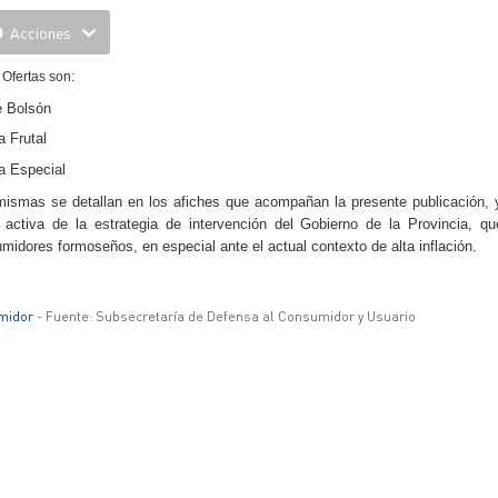
Acciones
 Ofertas son:
e Bolsón
a Frutal
a Especial
ismas se detallan en los afiches que acompañan la presente publicación, 
 activa de la estrategia
de intervención del Gobierno de la Provincia, q
midores formoseños, en especial ante el actual contexto de alta inflación.
midor
- Fuente: Subsecretaría de Defensa al Consumidor y Usuario