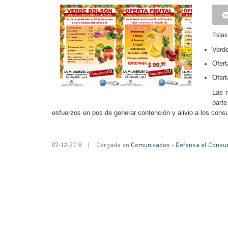
Estas
Verd
Ofert
Ofert
Las m
parte
esfuerzos en pos de generar contención y alivio a los consu
07-12-2018
|
Cargada en
Comunicados - Defensa al Consu