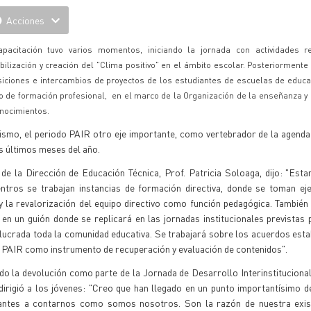
Acciones
apacitación tuvo varios momentos, iniciando la jornada con actividades r
bilización y creación del "Clima positivo" en el ámbito escolar. Posteriormente
iciones e intercambios de proyectos de los estudiantes de escuelas de educac
o de formación profesional, en el marco de la Organización de la enseñanza y 
nocimientos.
smo, el periodo PAIR otro eje importante, como vertebrador de la agenda 
s últimos meses del año.
de la Dirección de Educación Técnica, Prof. Patricia Soloaga, dijo: "Est
ntros se trabajan instancias de formación directiva, donde se toman eje
 la revalorización del equipo directivo como función pedagógica. También 
 en un guión donde se replicará en las jornadas institucionales previstas 
olucrada toda la comunidad educativa. Se trabajará sobre los acuerdos esta
el PAIR como instrumento de recuperación y evaluación de contenidos".
do la devolución como parte de la Jornada de Desarrollo Interinstitucional
dirigió a los jóvenes: "Creo que han llegado en un punto importantísimo de
diantes a contarnos como somos nosotros. Son la razón de nuestra exi