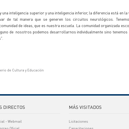
na inteligencia superior y una inteligencia inferior, la diferencia está en la 
var de tal manera que se generen los circuitos neurológicos. Tenemo
omunidad de ideas, que es nuestra escuela. La comunidad organizada escol
ninguno de nosotros podemos desarrollarnos individualmente sino tenemos 
".
terio de Cultura y Educación
S DIRECTOS
MÁS VISITADOS
cial - Webmail
Licitaciones
orreo Oficial
Capacitaciones