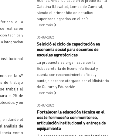
Buenos Aires, ubicado en el predio Santa
Catalina (Llavallol, Lomas de Zamora),
siendo el primer hito de estudios
superiores agrarios en el país.
eferidas a la
Leer más
 se realizaron
ión técnica y
06-08-2026
la integración
Se inició el ciclo de capacitación en
economía social para docentes de
escuelas agrotécnicas
institucional
La propuesta es organizada por la
Subsecretaría de Economía Social y
cuenta con reconocimiento oficial y
amos en la 4°
puntaje docente otorgado por el Ministerio
s de trabajo
de Cultura y Educación.
se trabaja el
Leer más
para el 25 de
blecidos y en
06-07-2026
Fortalecen la educación técnica en el
oeste formoseño con monitoreo,
, en donde el
articulación institucional y entrega de
l análisis de
equipamiento
stencia como
"La presencia territorial es una fortaleza y