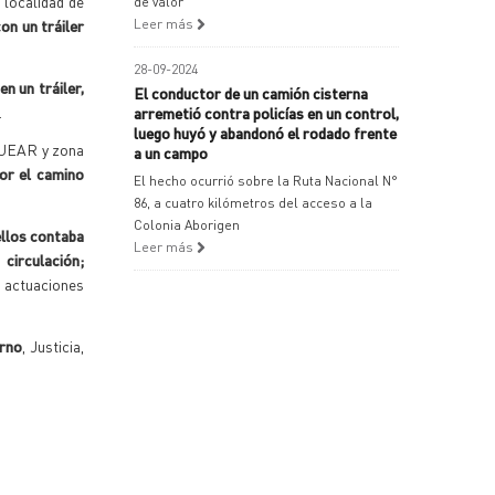
 localidad de
de valor
on un tráiler
Leer más
28-09-2024
n un tráiler,
El conductor de un camión cisterna
.
arremetió contra policías en un control,
luego huyó y abandonó el rodado frente
n UEAR y zona
a un campo
por el camino
El hecho ocurrió sobre la Ruta Nacional N°
86, a cuatro kilómetros del acceso a la
Colonia Aborigen
ellos contaba
Leer más
circulación;
s actuaciones
erno
, Justicia,