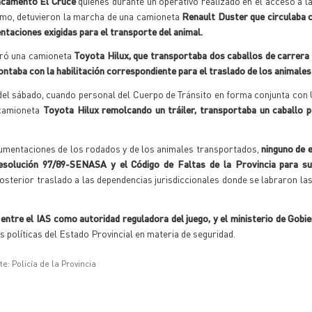
camento El Cruce
quienes durante un operativo realizado en el acceso a la
imo, detuvieron la marcha de una camioneta
Renault Duster que circulaba c
taciones exigidas para el transporte del animal.
oró una camioneta
Toyota Hilux, que transportaba dos caballos de carrera e
ontaba con la habilitación correspondiente para el traslado de los animales
 del sábado, cuando personal del Cuerpo de Tránsito en forma conjunta co
 camioneta
Toyota Hilux remolcando un tráiler, transportaba un caballo 
ocumentaciones de los rodados y de los animales transportados,
ninguno de 
 resolución 97/89-SENASA y el Código de Faltas de la Provincia para su 
posterior traslado a las dependencias jurisdiccionales donde se labraron la
ntre el IAS como autoridad reguladora del juego, y el ministerio de Gobi
as políticas del Estado Provincial en materia de seguridad.
e: Policía de la Provincia