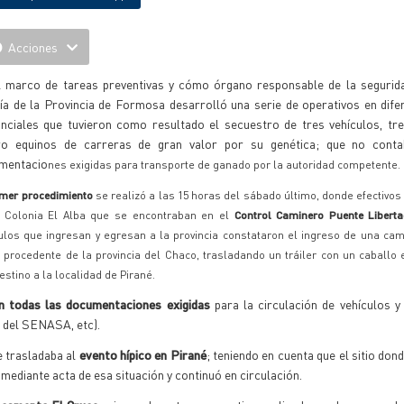
Acciones
l marco de tareas preventivas y cómo órgano responsable de la seguridad
cía de la Provincia de Formosa desarrolló una serie de operativos en dif
inciales que tuvieron como resultado el secuestro de tres vehículos, tre
ro equinos de carreras de gran valor por su genética; que no cont
mentacio
nes exigidas para transporte de ganado por la autoridad competente.
imer procedimiento
se realizó a las 15 horas del sábado último, donde efectivos
 Colonia El Alba que se encontraban en el
Control Caminero Puente Libert
ulos que ingresan y egresan a la provincia constataron el ingreso de una cam
, procedente de la provincia del Chaco, trasladando un tráiler con un caballo e
estino a la localidad de Pirané.
n todas las documentaciones exigidas
para la circulación de vehículos 
s del SENASA, etc).
e trasladaba al
evento hípico en Pirané
; teniendo en cuenta que el sitio don
 mediante acta de esa situación y continuó en circulación.