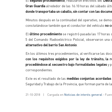
El
segundo procedimiento
, realizaron efectivos del
Desta
Gran Guardia
alrededor de las 16:10 horas del sábado últ
donde transportaba un caballo, sin contar con las documen
Minutos después en la continuidad del operativo, se dem
constatándose también que el conductor del vehículo
no c
El
último procedimiento
se registró pasada las 17 horas
5 del Comando Radioeléctrico Policial, observaron una
alternativo del barrio San Antonio
.
En los últimos tres procedimientos, al verificarse las d
con los requisitos exigidos por la ley de tránsito, la
procediéndose al secuestro bajo formalidades legales
y 
correspondientes.
Este es el resultado de las
medidas conjuntas acordadas e
Seguridad y Trabajo de la Provincia, que forman parte de l
21-10-2018
|
Cargada en
Noticias de interés general
- Fuent