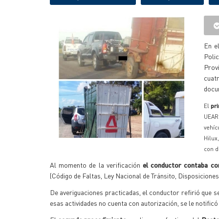
En e
Poli
Prov
cuat
docu
El
pr
UEAR
vehíc
Hilux
con d
Al momento de la verificación
el conductor contaba co
(Código de Faltas, Ley Nacional de Tránsito, Disposicione
De averiguaciones practicadas, el conductor refirió que s
esas actividades no cuenta con autorización, se le notificó