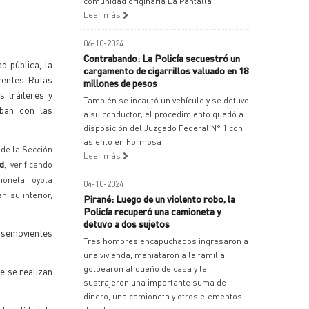
comunidad originaria La Pantalla
Leer más
06-10-2024
Contrabando: La Policía secuestró un
 pública, la
cargamento de cigarrillos valuado en 18
erentes Rutas
millones de pesos
s tráileres y
También se incautó un vehículo y se detuvo
aban con las
a su conductor; el procedimiento quedó a
disposición del Juzgado Federal N° 1 con
asiento en Formosa
 de la Sección
Leer más
ad
, verificando
ioneta Toyota
04-10-2024
n su interior,
Pirané: Luego de un violento robo, la
Policía recuperó una camioneta y
detuvo a dos sujetos
y semovientes
Tres hombres encapuchados ingresaron a
una vivienda, maniataron a la familia,
golpearon al dueño de casa y le
de se realizan
sustrajeron una importante suma de
dinero, una camioneta y otros elementos