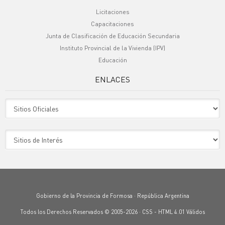
Licitaciones
Capacitaciones
Junta de Clasificación de Educación Secundaria
Instituto Provincial de la Vivienda (IPV)
Educación
ENLACES
Sitio Oficiales
Sitio de Interes
Gobierno de la Provincia de Formosa · República Argentina
Todos los Derechos Reservados © 2005-2026 ·
CSS
-
HTML 4.01
Válidos