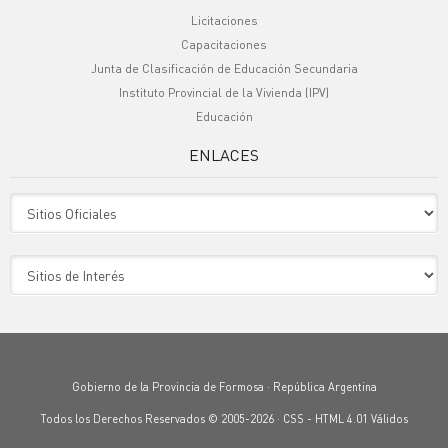
Licitaciones
Capacitaciones
Junta de Clasificación de Educación Secundaria
Instituto Provincial de la Vivienda (IPV)
Educación
ENLACES
Sitio Oficiales
Sitio de Interes
Gobierno de la Provincia de Formosa · República Argentina
Todos los Derechos Reservados © 2005-2026 ·
CSS
-
HTML 4.01
Válidos