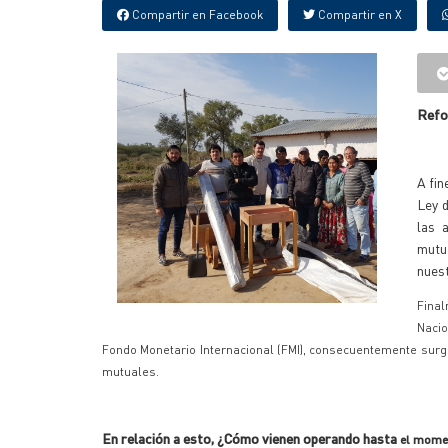
Compartir en Facebook
Compartir en X
Refo
A fin
Ley d
las 
mutu
nues
Fina
Nacio
Fondo Monetario Internacional (FMI), consecuentemente surge 
mutuales.
En relación a esto, ¿Cómo vienen operando hasta
el momen