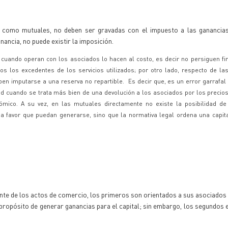
s como mutuales, no deben ser gravadas con el impuesto a las ganancias
anancia, no puede existir la imposición.
 cuando operan con los asociados lo hacen al costo, es decir no persiguen fin
s los excedentes de los servicios utilizados; por otro lado, respecto de la
en imputarse a una reserva no repartible. Es decir que, es un error garrafal 
ad cuando se trata más bien de una devolución a los asociados por los precio
nómico. A su vez, en las mutuales directamente no existe la posibilidad de
 a favor que puedan generarse, sino que la normativa legal ordena una capital
nte de los actos de comercio, los primeros son orientados a sus asociados 
 propósito de generar ganancias para el capital; sin embargo, los segundos 