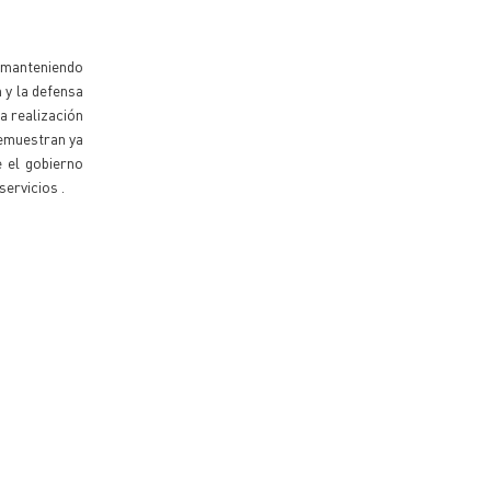
y manteniendo
 y la defensa
la realización
demuestran ya
e el gobierno
servicios .