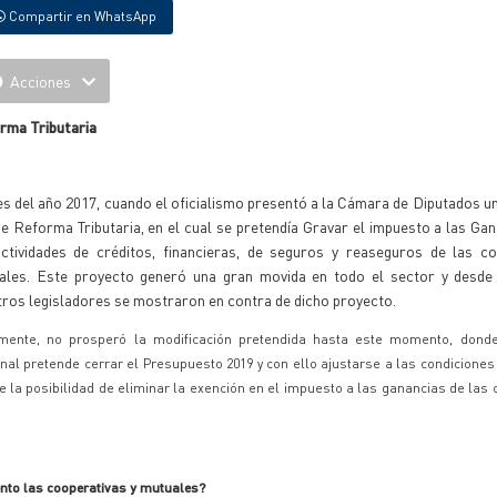
Compartir en WhatsApp
Acciones
rma Tributaria
es del año 2017, cuando el oficialismo presentó a la Cámara de Diputados u
e Reforma Tributaria, en el cual se pretendía Gravar el impuesto a las Ga
actividades de créditos, financieras, de seguros y reaseguros de las co
ales. Este proyecto generó una gran movida en todo el sector y desde l
tros legisladores se mostraron en contra de dicho proyecto.
lmente, no prosperó la modificación pretendida hasta este momento, dond
nal pretende cerrar el Presupuesto 2019 y con ello ajustarse a las condicione
la posibilidad de eliminar la exención en el impuesto a las ganancias de las 
to las cooperativas y mutuales?