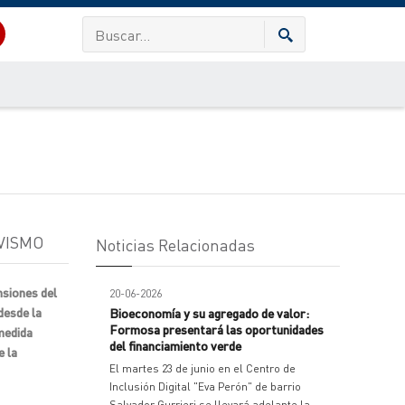
VISMO
Noticias Relacionadas
nsiones del
20-06-2026
desde la
Bioeconomía y su agregado de valor:
Formosa presentará las oportunidades
 medida
del financiamiento verde
e la
El martes 23 de junio en el Centro de
Inclusión Digital "Eva Perón" de barrio
Salvador Gurrieri se llevará adelante la