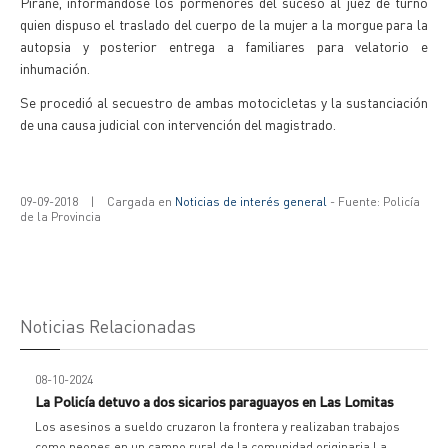
Pirané, informándose los pormenores del suceso al juez de turno
quien dispuso el traslado del cuerpo de la mujer a la morgue para la
autopsia y posterior entrega a familiares para velatorio e
inhumación.
Se procedió al secuestro de ambas motocicletas y la sustanciación
de una causa judicial con intervención del magistrado.
09-09-2018
|
Cargada en
Noticias de interés general
- Fuente: Policía
de la Provincia
Noticias Relacionadas
08-10-2024
La Policía detuvo a dos sicarios paraguayos en Las Lomitas
Los asesinos a sueldo cruzaron la frontera y realizaban trabajos
como peones en un campo rural de la comunidad originaria La