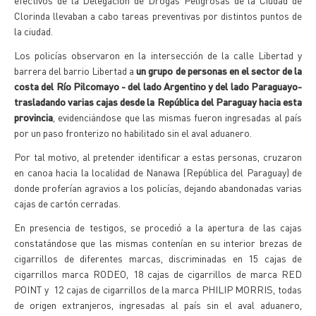
efectivos de la Delegación de Drogas Peligrosas de la Ciudad de
Clorinda llevaban a cabo tareas preventivas por distintos puntos de
la ciudad.
Los policías observaron en la intersección de la calle Libertad y
barrera del barrio Libertad a
un grupo de personas en el sector de la
costa del Río Pilcomayo - del lado Argentino y del lado Paraguayo-
trasladando varias cajas desde la República del Paraguay hacia esta
provincia
, evidenciándose que las mismas fueron ingresadas al país
por un paso fronterizo no habilitado sin el aval aduanero.
Por tal motivo, al pretender identificar a estas personas, cruzaron
en canoa hacia la localidad de Nanawa (República del Paraguay) de
donde proferían agravios a los policías, dejando abandonadas varias
cajas de cartón cerradas.
En presencia de testigos, se procedió a la apertura de las cajas
constatándose que las mismas contenían en su interior brezas de
cigarrillos de diferentes marcas, discriminadas en 15 cajas de
cigarrillos marca RODEO, 18 cajas de cigarrillos de marca RED
POINT y 12 cajas de cigarrillos de la marca PHILIP MORRIS, todas
de origen extranjeros, ingresadas al país sin el aval aduanero,